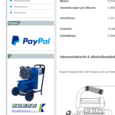
Melassepumpen
Motor:
0,75
Teichpumpen
Umdrehungen pro Minute:
1.400
Bierpumpen
Anschluss:
1 1/4 
Paypal
Gewicht:
13 Ki
Kabellänge:
5 Met
lebensmittelecht & alkoholbeständ
Gegen Aufpreis kann die Pumpe auch auf eine