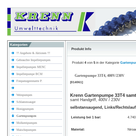
Kategorien
Produkt Info
!!! Angebote & Aktionen !!!
Gebrauchte Impellerpumpen
Produkt
4
von
5
in der Kategorie
Gartenp
Impellerpumpen MENC
Impellerpumpe BCM
Gartenpumpe 33T4, 400V/230V
Frequenzgesteuerte P.
[014061]
Krenn Gartenpumpe 33T4 samt 
Weinpumpen
samt Handgriff, 400V / 230V
Schlammsauger
selbstansaugend, Links/Rechtslauf
Honigpumpen
Gartenpumpen
Leistung bei 1 bar:
4.74
Molkereipumpen
Material:
Niroa
Maischepumpen