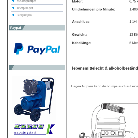
Melassepumpen
Motor:
0,75
Teichpumpen
Umdrehungen pro Minute:
1.400
Bierpumpen
Anschluss:
1 1/4 
Paypal
Gewicht:
13 Ki
Kabellänge:
5 Met
lebensmittelecht & alkoholbeständ
Gegen Aufpreis kann die Pumpe auch auf eine