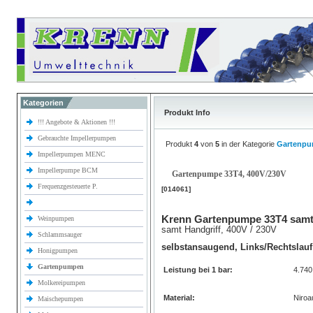
Kategorien
Produkt Info
!!! Angebote & Aktionen !!!
Gebrauchte Impellerpumpen
Produkt
4
von
5
in der Kategorie
Gartenp
Impellerpumpen MENC
Impellerpumpe BCM
Gartenpumpe 33T4, 400V/230V
Frequenzgesteuerte P.
[014061]
Krenn Gartenpumpe 33T4 samt 
Weinpumpen
samt Handgriff, 400V / 230V
Schlammsauger
selbstansaugend, Links/Rechtslauf
Honigpumpen
Gartenpumpen
Leistung bei 1 bar:
4.74
Molkereipumpen
Material:
Niroa
Maischepumpen