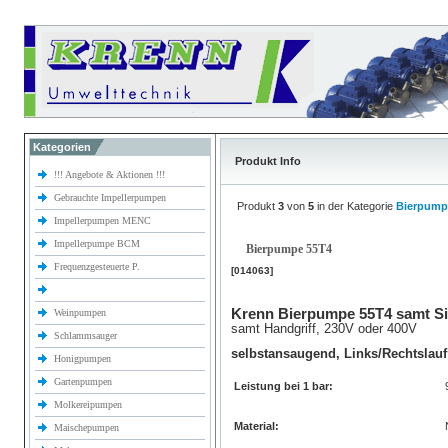
Kategorien
Produkt Info
!!! Angebote & Aktionen !!!
Gebrauchte Impellerpumpen
Produkt
3
von
5
in der Kategorie
Bierpump
Impellerpumpen MENC
Impellerpumpe BCM
Bierpumpe 55T4
Frequenzgesteuerte P.
[014063]
Krenn Bierpumpe 55T4 samt Si
Weinpumpen
samt Handgriff, 230V oder 400V
Schlammsauger
selbstansaugend, Links/Rechtslauf
Honigpumpen
Gartenpumpen
Leistung bei 1 bar:
Molkereipumpen
Material:
Maischepumpen