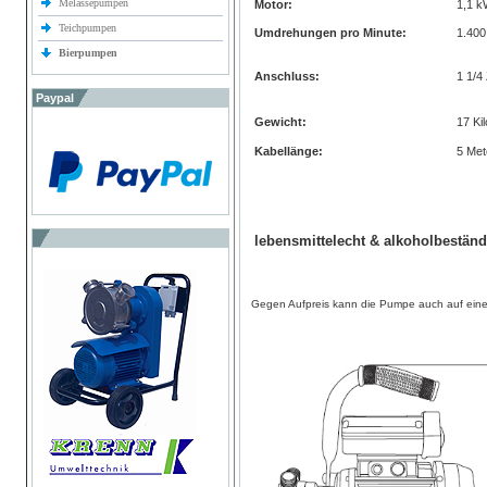
Melassepumpen
Motor:
1,1 
Teichpumpen
Umdrehungen pro Minute:
1.400
Bierpumpen
Anschluss:
1 1/4 
Paypal
Gewicht:
17 Ki
Kabellänge:
5 Met
lebensmittelecht & alkoholbeständ
Gegen Aufpreis kann die Pumpe auch auf eine