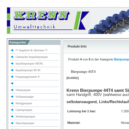
Kategorien
Produkt Info
!!! Angebote & Aktionen !!!
Gebrauchte Impellerpumpen
Produkt
4
von
5
in der Kategorie
Bierpump
Impellerpumpen MENC
Impellerpumpe BCM
Bierpumpe 44T4
Frequenzgesteuerte P.
[014062]
Krenn Bierpumpe 44T4 samt Si
Weinpumpen
samt Handgriff, 400V (wahlweise auc
Schlammsauger
selbstansaugend, Links/Rechtslauf
Honigpumpen
Gartenpumpen
Leistung bei 1 bar:
7.20
Molkereipumpen
Material:
Niroa
Maischepumpen