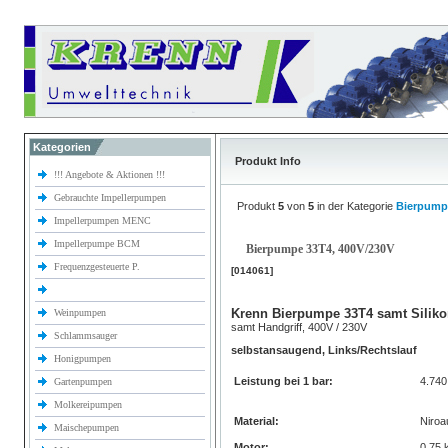
Kategorien
Produkt Info
!!! Angebote & Aktionen !!!
Gebrauchte Impellerpumpen
Produkt
5
von
5
in der Kategorie
Bierpump
Impellerpumpen MENC
Impellerpumpe BCM
Bierpumpe 33T4, 400V/230V
Frequenzgesteuerte P.
[014061]
Krenn Bierpumpe 33T4 samt Siliko
Weinpumpen
samt Handgriff, 400V / 230V
Schlammsauger
selbstansaugend, Links/Rechtslauf
Honigpumpen
Leistung bei 1 bar:
4.74
Gartenpumpen
Molkereipumpen
Material:
Niroa
Maischepumpen
Motor:
0,75