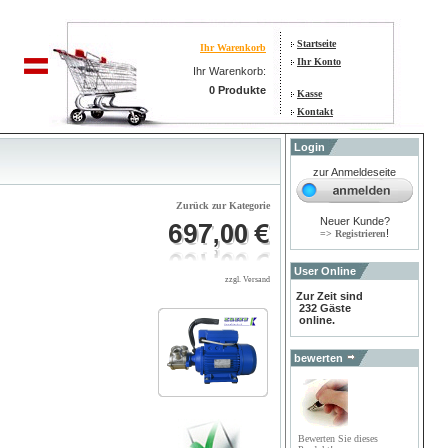
Startseite
Ihr Warenkorb
Ihr Konto
Ihr Warenkorb:
0 Produkte
Kasse
Kontakt
Login
zur Anmeldeseite
Zurück zur Kategorie
Neuer Kunde?
!
=> Registrieren
User Online
zzgl. Versand
Zur Zeit sind
232 Gäste
online.
bewerten
Bewerten Sie dieses