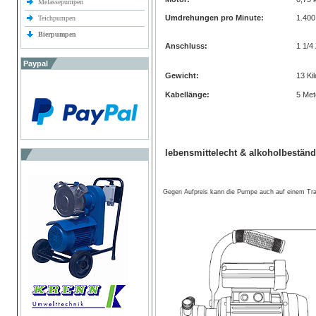
Melassepumpen
Umdrehungen pro Minute:
1.400
Teichpumpen
Bierpumpen
Anschluss:
1 1/4 
Paypal
Gewicht:
13 Ki
Kabellänge:
5 Met
lebensmittelecht & alkoholbeständ
Gegen Aufpreis kann die Pumpe auch auf einem Tra