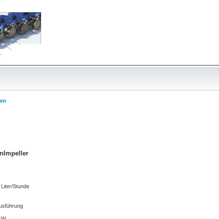
en
nImpeller
0 Liter/Stunde
usführung
 kW