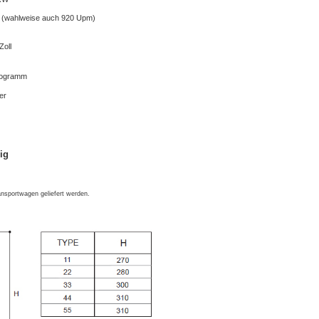
 (wahlweise auch 920 Upm)
Zoll
logramm
er
ig
nsportwagen geliefert werden.