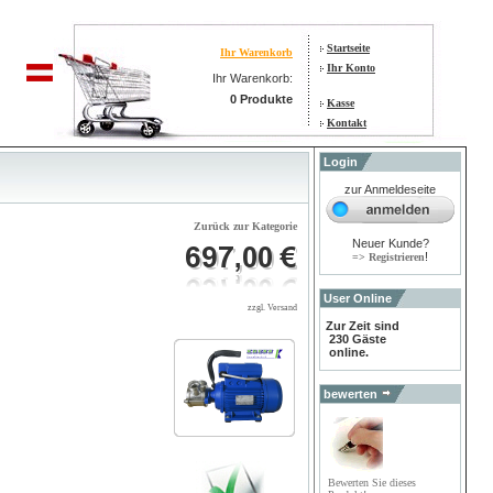
Startseite
Ihr Warenkorb
Ihr Konto
Ihr Warenkorb:
0 Produkte
Kasse
Kontakt
Login
zur Anmeldeseite
Zurück zur Kategorie
Neuer Kunde?
!
=> Registrieren
User Online
zzgl. Versand
Zur Zeit sind
230 Gäste
online.
bewerten
Bewerten Sie dieses