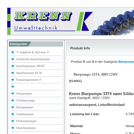
Kategorien
Produkt Info
!!! Angebote & Aktionen !!!
Gebrauchte Impellerpumpen
Produkt
5
von
5
in der Kategorie
Bierpump
Impellerpumpen MENC
Impellerpumpe BCM
Bierpumpe 33T4, 400V/230V
Frequenzgesteuerte P.
[014061]
Krenn Bierpumpe 33T4 samt Siliko
Weinpumpen
samt Handgriff, 400V / 230V
Schlammsauger
selbstansaugend, Links/Rechtslauf
Honigpumpen
Leistung bei 1 bar:
4.74
Gartenpumpen
Molkereipumpen
Material:
Niroa
Maischepumpen
Motor:
0,75