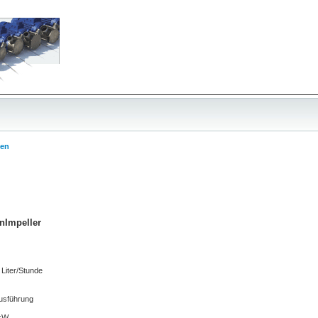
en
nImpeller
0 Liter/Stunde
usführung
 kW