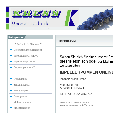
Kategorien
IMPRESSUM
!!! Angebote & Aktionen !!!
Gebrauchte Impellerpumpen
Impellerpumpen MENC
Sollten Sie sich für einer unserer P
dies telefonisch ode
r per Mail 
Impellerpumpe BCM
weiterzuleiten.
Frequenzgesteuerte P.
IMPELLERPUMPEN ONLIN
Weinpumpen
Inhaber: Krenn Elmar
Schlammsauger
Edergraben 45
A-8330 FELDBACH
Honigpumpen
Tel: ++43 (0) 664 3466722
Gartenpumpen
Molkereipumpen
www.krenn-umwelttechnik.at
krenn-umwelttechnik@aon.at
Maischepumpen