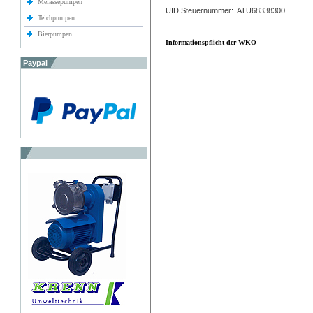
Melassepumpen
UID Steuernummer: ATU68338300
Teichpumpen
Bierpumpen
Informationspflicht der WKO
Paypal