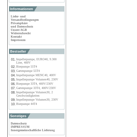
Informationen
Liefer- und
Versandbedingungen
Privatsphäre
und Datenschutz
Unsere AGB
Widerrufsrecht
Kontakt
Impressum
Bestseller
01.
Impellerpumpe, EURO40, 9.300
Liter, 400V
02.
Bierpumpe 55T4
03.
Gartenpumpe 55T4
04.
Impellerpumpe MENC40, 400V
05.
Impellerpumpe Volumex40, 230V
06.
Bierpumpe 33T4, 400V/230V
07.
Gartenpumpe 33T4, 400V/230V
08.
Impellerpumpe Volumex30, 2
Geschwindigkeiten
09.
Impellerpumpe Volumex30, 230V
10.
Bierpumpe 44T4
Sonstiges
Datenschutz
IMPRESSUM
Innergemeinschaftliche Lieferung