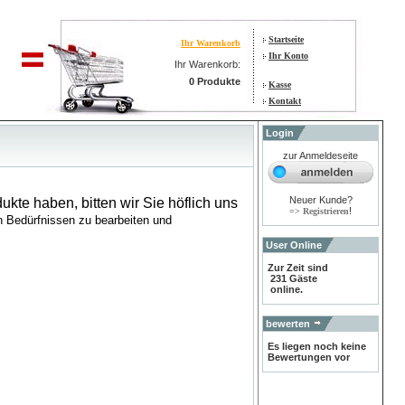
Startseite
Ihr Warenkorb
Ihr Konto
Ihr Warenkorb:
0 Produkte
Kasse
Kontakt
Login
zur Anmeldeseite
Neuer Kunde?
ukte haben, bitten wir Sie höflich uns
!
=> Registrieren
en Bedürfnissen zu bearbeiten und
User Online
Zur Zeit sind
231 Gäste
online.
bewerten
Es liegen noch keine
Bewertungen vor