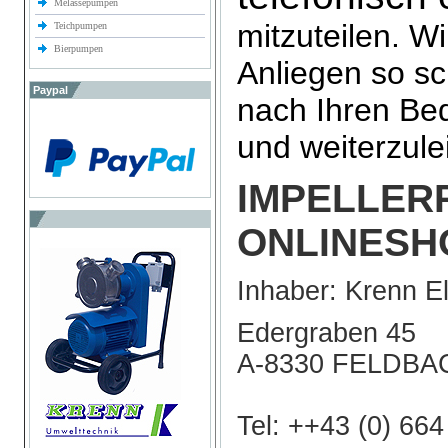
Melassepumpen
mitzuteilen. W
Teichpumpen
Bierpumpen
Anliegen so sc
Paypal
nach Ihren Bed
und weiterzule
IMPELLER
ONLINESH
Inhaber: Krenn E
Edergraben 45
A-8330 FELDBA
Tel: ++43 (0) 66