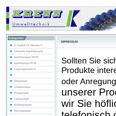
Kategorien
IMPRESSUM
!!! Angebote & Aktionen !!!
Gebrauchte Impellerpumpen
Impellerpumpen MENC
Sollten Sie sic
Impellerpumpe BCM
Produkte inter
Frequenzgesteuerte P.
oder Anregun
Weinpumpen
Schlammsauger
unserer Pro
Honigpumpen
Gartenpumpen
wir Sie höfl
Molkereipumpen
Maischepumpen
telefonisch