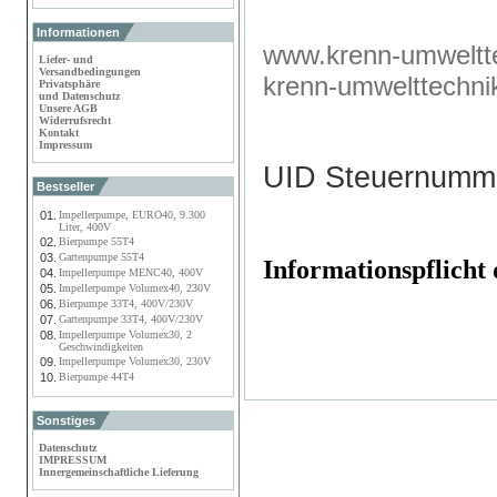
Informationen
www.krenn-umweltte
Liefer- und
Versandbedingungen
krenn-umwelttechn
Privatsphäre
und Datenschutz
Unsere AGB
Widerrufsrecht
Kontakt
Impressum
UID Steuernumm
Bestseller
01.
Impellerpumpe, EURO40, 9.300
Liter, 400V
02.
Bierpumpe 55T4
03.
Gartenpumpe 55T4
Informationspflich
04.
Impellerpumpe MENC40, 400V
05.
Impellerpumpe Volumex40, 230V
06.
Bierpumpe 33T4, 400V/230V
07.
Gartenpumpe 33T4, 400V/230V
08.
Impellerpumpe Volumex30, 2
Geschwindigkeiten
09.
Impellerpumpe Volumex30, 230V
10.
Bierpumpe 44T4
Sonstiges
Datenschutz
IMPRESSUM
Innergemeinschaftliche Lieferung