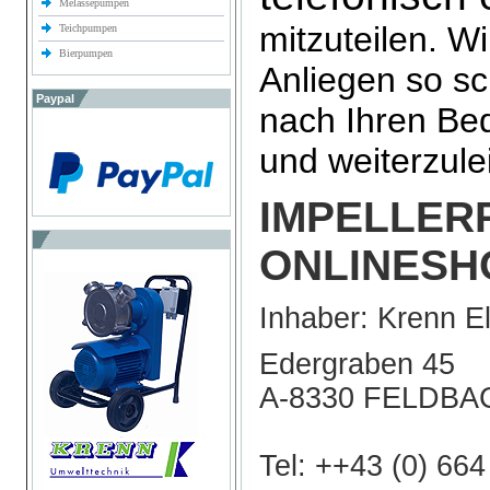
Melassepumpen
mitzuteilen. W
Teichpumpen
Bierpumpen
Anliegen so sc
Paypal
nach Ihren Bed
und weiterzule
IMPELLER
ONLINESH
Inhaber: Krenn E
Edergraben 45
A-8330 FELDBA
Tel: ++43 (0) 66