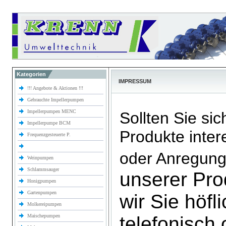
Kategorien
IMPRESSUM
!!! Angebote & Aktionen !!!
Gebrauchte Impellerpumpen
Impellerpumpen MENC
Sollten Sie sic
Impellerpumpe BCM
Produkte inter
Frequenzgesteuerte P.
oder Anregun
Weinpumpen
Schlammsauger
unserer Pro
Honigpumpen
Gartenpumpen
wir Sie höfl
Molkereipumpen
Maischepumpen
telefonisch