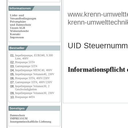
Informationen
www.krenn-umweltte
Liefer- und
Versandbedingungen
krenn-umwelttechn
Privatsphäre
und Datenschutz
Unsere AGB
Widerrufsrecht
Kontakt
Impressum
UID Steuernumm
Bestseller
01.
Impellerpumpe, EURO40, 9.300
Liter, 400V
02.
Bierpumpe 55T4
03.
Gartenpumpe 55T4
Informationspflich
04.
Impellerpumpe MENC40, 400V
05.
Impellerpumpe Volumex40, 230V
06.
Bierpumpe 33T4, 400V/230V
07.
Gartenpumpe 33T4, 400V/230V
08.
Impellerpumpe Volumex30, 2
Geschwindigkeiten
09.
Impellerpumpe Volumex30, 230V
10.
Bierpumpe 44T4
Sonstiges
Datenschutz
IMPRESSUM
Innergemeinschaftliche Lieferung