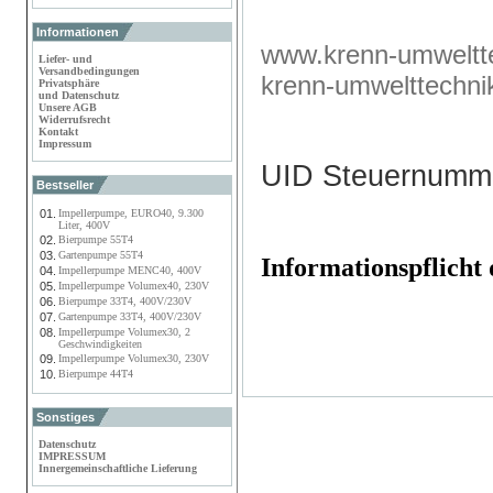
Informationen
www.krenn-umweltte
Liefer- und
Versandbedingungen
krenn-umwelttechn
Privatsphäre
und Datenschutz
Unsere AGB
Widerrufsrecht
Kontakt
Impressum
UID Steuernumm
Bestseller
01.
Impellerpumpe, EURO40, 9.300
Liter, 400V
02.
Bierpumpe 55T4
03.
Gartenpumpe 55T4
Informationspflich
04.
Impellerpumpe MENC40, 400V
05.
Impellerpumpe Volumex40, 230V
06.
Bierpumpe 33T4, 400V/230V
07.
Gartenpumpe 33T4, 400V/230V
08.
Impellerpumpe Volumex30, 2
Geschwindigkeiten
09.
Impellerpumpe Volumex30, 230V
10.
Bierpumpe 44T4
Sonstiges
Datenschutz
IMPRESSUM
Innergemeinschaftliche Lieferung