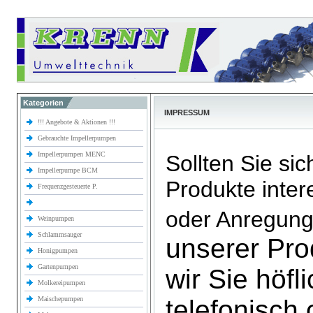
Kategorien
IMPRESSUM
!!! Angebote & Aktionen !!!
Gebrauchte Impellerpumpen
Impellerpumpen MENC
Sollten Sie sic
Impellerpumpe BCM
Produkte inter
Frequenzgesteuerte P.
oder Anregun
Weinpumpen
Schlammsauger
unserer Pro
Honigpumpen
Gartenpumpen
wir Sie höfl
Molkereipumpen
Maischepumpen
telefonisch