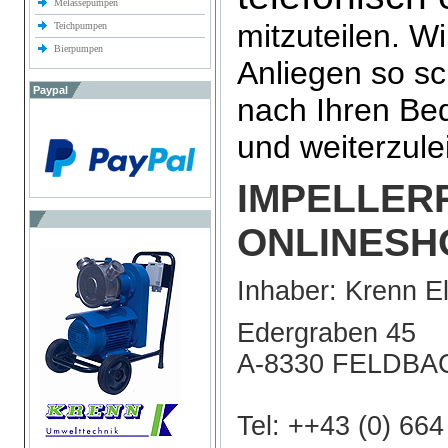
Melassepumpen
mitzuteilen. W
Teichpumpen
Bierpumpen
Anliegen so sc
Paypal
nach Ihren Bed
und weiterzule
IMPELLER
ONLINESH
Inhaber: Krenn E
Edergraben 45
A-8330 FELDBA
Tel: ++43 (0) 66