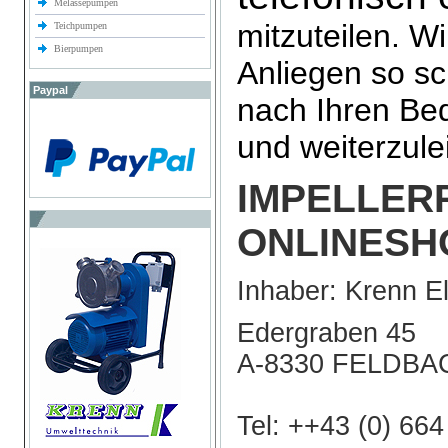
Melassepumpen
mitzuteilen. W
Teichpumpen
Bierpumpen
Anliegen so sc
Paypal
nach Ihren Bed
und weiterzule
IMPELLER
ONLINESH
Inhaber: Krenn E
Edergraben 45
A-8330 FELDBA
Tel: ++43 (0) 66