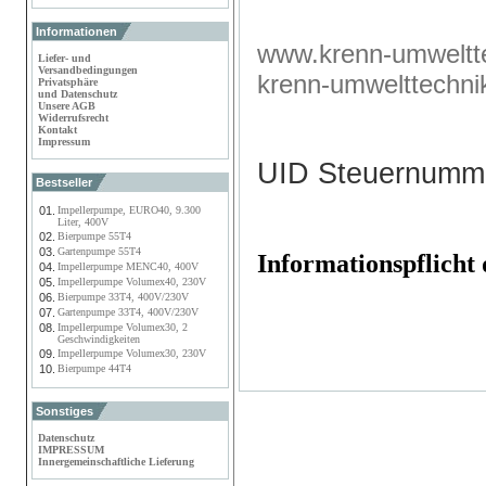
Informationen
www.krenn-umweltte
Liefer- und
Versandbedingungen
krenn-umwelttechn
Privatsphäre
und Datenschutz
Unsere AGB
Widerrufsrecht
Kontakt
Impressum
UID Steuernumm
Bestseller
01.
Impellerpumpe, EURO40, 9.300
Liter, 400V
02.
Bierpumpe 55T4
03.
Gartenpumpe 55T4
Informationspflich
04.
Impellerpumpe MENC40, 400V
05.
Impellerpumpe Volumex40, 230V
06.
Bierpumpe 33T4, 400V/230V
07.
Gartenpumpe 33T4, 400V/230V
08.
Impellerpumpe Volumex30, 2
Geschwindigkeiten
09.
Impellerpumpe Volumex30, 230V
10.
Bierpumpe 44T4
Sonstiges
Datenschutz
IMPRESSUM
Innergemeinschaftliche Lieferung