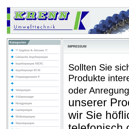
Kategorien
IMPRESSUM
!!! Angebote & Aktionen !!!
Gebrauchte Impellerpumpen
Impellerpumpen MENC
Sollten Sie sic
Impellerpumpe BCM
Produkte inter
Frequenzgesteuerte P.
oder Anregun
Weinpumpen
Schlammsauger
unserer Pro
Honigpumpen
Gartenpumpen
wir Sie höfl
Molkereipumpen
Maischepumpen
telefonisch