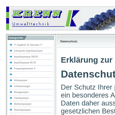
Kategorien
Datenschutz
!!! Angebote & Aktionen !!!
Gebrauchte Impellerpumpen
Impellerpumpen MENC
Erklärung zur 
Impellerpumpe BCM
Frequenzgesteuerte P.
Datenschut
Weinpumpen
Der Schutz Ihrer 
Schlammsauger
Honigpumpen
ein besonderes An
Gartenpumpen
Daten daher auss
Molkereipumpen
gesetzlichen B
Maischepumpen