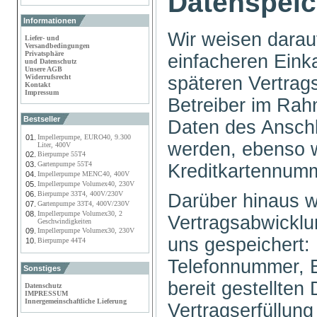
Datenspei
Informationen
Wir weisen darau
Liefer- und
Versandbedingungen
Privatsphäre
einfacheren Eink
und Datenschutz
Unsere AGB
späteren Vertra
Widerrufsrecht
Kontakt
Impressum
Betreiber im Rah
Bestseller
Daten des Anschl
01.
Impellerpumpe, EURO40, 9.300
werden, ebenso w
Liter, 400V
02.
Bierpumpe 55T4
03.
Gartenpumpe 55T4
Kreditkartennum
04.
Impellerpumpe MENC40, 400V
05.
Impellerpumpe Volumex40, 230V
06.
Bierpumpe 33T4, 400V/230V
Darüber hinaus 
07.
Gartenpumpe 33T4, 400V/230V
08.
Impellerpumpe Volumex30, 2
Vertragsabwicklu
Geschwindigkeiten
09.
Impellerpumpe Volumex30, 230V
uns gespeichert:
10.
Bierpumpe 44T4
Telefonnummer, E
Sonstiges
bereit gestellten
Datenschutz
IMPRESSUM
Innergemeinschaftliche Lieferung
Vertragserfüllun