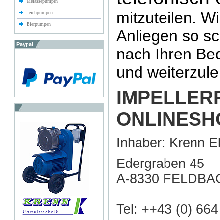
Melassepumpen
mitzuteilen. W
Teichpumpen
Bierpumpen
Anliegen so sc
Paypal
nach Ihren Bed
und weiterzule
IMPELLER
ONLINESH
Inhaber: Krenn E
Edergraben 45
A-8330 FELDBA
Tel: ++43 (0) 66