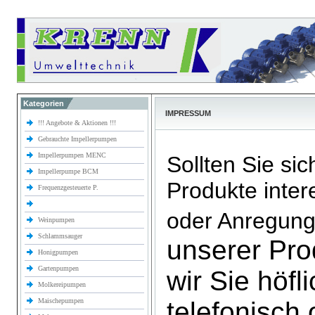
Kategorien
IMPRESSUM
!!! Angebote & Aktionen !!!
Gebrauchte Impellerpumpen
Impellerpumpen MENC
Sollten Sie sic
Impellerpumpe BCM
Produkte inter
Frequenzgesteuerte P.
oder Anregun
Weinpumpen
Schlammsauger
unserer Pro
Honigpumpen
Gartenpumpen
wir Sie höfl
Molkereipumpen
Maischepumpen
telefonisch