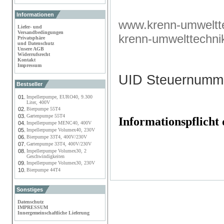
Informationen
www.krenn-umweltte
Liefer- und
Versandbedingungen
krenn-umwelttechn
Privatsphäre
und Datenschutz
Unsere AGB
Widerrufsrecht
Kontakt
Impressum
UID Steuernumm
Bestseller
01.
Impellerpumpe, EURO40, 9.300
Liter, 400V
02.
Bierpumpe 55T4
03.
Gartenpumpe 55T4
Informationspflich
04.
Impellerpumpe MENC40, 400V
05.
Impellerpumpe Volumex40, 230V
06.
Bierpumpe 33T4, 400V/230V
07.
Gartenpumpe 33T4, 400V/230V
08.
Impellerpumpe Volumex30, 2
Geschwindigkeiten
09.
Impellerpumpe Volumex30, 230V
10.
Bierpumpe 44T4
Sonstiges
Datenschutz
IMPRESSUM
Innergemeinschaftliche Lieferung