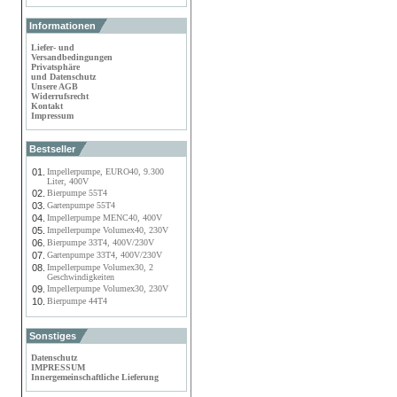
Informationen
Liefer- und
Versandbedingungen
Privatsphäre
und Datenschutz
Unsere AGB
Widerrufsrecht
Kontakt
Impressum
Bestseller
01.
Impellerpumpe, EURO40, 9.300
Liter, 400V
02.
Bierpumpe 55T4
03.
Gartenpumpe 55T4
04.
Impellerpumpe MENC40, 400V
05.
Impellerpumpe Volumex40, 230V
06.
Bierpumpe 33T4, 400V/230V
07.
Gartenpumpe 33T4, 400V/230V
08.
Impellerpumpe Volumex30, 2
Geschwindigkeiten
09.
Impellerpumpe Volumex30, 230V
10.
Bierpumpe 44T4
Sonstiges
Datenschutz
IMPRESSUM
Innergemeinschaftliche Lieferung