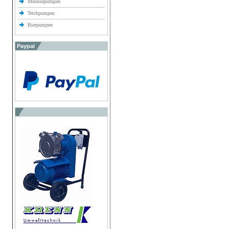
Melassepumpen
Teichpumpen
Bierpumpen
Paypal