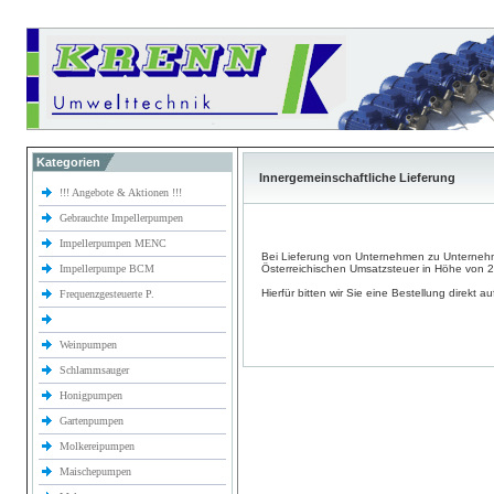
Kategorien
Innergemeinschaftliche Lieferung
!!! Angebote & Aktionen !!!
Gebrauchte Impellerpumpen
Impellerpumpen MENC
Bei Lieferung von Unternehmen zu Unterneh
Impellerpumpe BCM
Österreichischen Umsatzsteuer in Höhe von 
Hierfür bitten wir Sie eine Bestellung direkt a
Frequenzgesteuerte P.
Weinpumpen
Schlammsauger
Honigpumpen
Gartenpumpen
Molkereipumpen
Maischepumpen