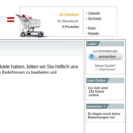
Startseite
Ihr Warenkorb
Ihr Konto
Ihr Warenkorb:
0 Produkte
Kasse
Kontakt
Login
zur Anmeldeseite
Neuer Kunde?
ukte haben, bitten wir Sie höflich uns
!
=> Registrieren
en Bedürfnissen zu bearbeiten und
User Online
Zur Zeit sind
232 Gäste
online.
bewerten
Es liegen noch keine
Bewertungen vor