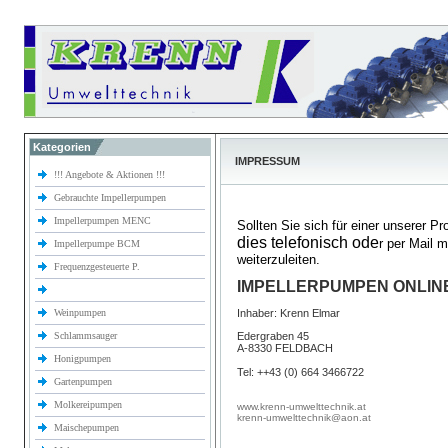
Kategorien
IMPRESSUM
!!! Angebote & Aktionen !!!
Gebrauchte Impellerpumpen
Impellerpumpen MENC
Sollten Sie sich für einer unserer P
dies telefonisch ode
r per Mail 
Impellerpumpe BCM
weiterzuleiten.
Frequenzgesteuerte P.
IMPELLERPUMPEN ONLIN
Weinpumpen
Inhaber: Krenn Elmar
Schlammsauger
Edergraben 45
A-8330 FELDBACH
Honigpumpen
Tel: ++43 (0) 664 3466722
Gartenpumpen
Molkereipumpen
www.krenn-umwelttechnik.at
krenn-umwelttechnik@aon.at
Maischepumpen