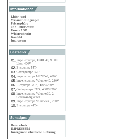
Informationen
Liefer- und
Versandbedingungen
Privatsphäre
und Datenschutz
Unsere AGB
Widerrufsrecht
Kontakt
Impressum
Bestseller
01.
Impellerpumpe, EURO40, 9.300
Liter, 400V
02.
Bierpumpe 55T4
03.
Gartenpumpe 55T4
04.
Impellerpumpe MENC40, 400V
05.
Impellerpumpe Volumex40, 230V
06.
Bierpumpe 33T4, 400V/230V
07.
Gartenpumpe 33T4, 400V/230V
08.
Impellerpumpe Volumex30, 2
Geschwindigkeiten
09.
Impellerpumpe Volumex30, 230V
10.
Bierpumpe 44T4
Sonstiges
Datenschutz
IMPRESSUM
Innergemeinschaftliche Lieferung