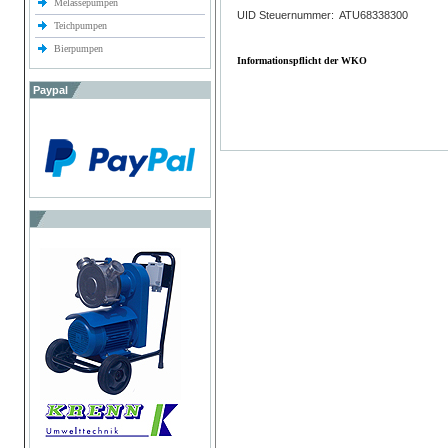
Melassepumpen
UID Steuernummer: ATU68338300
Teichpumpen
Bierpumpen
Informationspflicht der WKO
Paypal