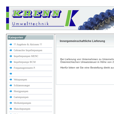
Kategorien
Innergemeinschaftliche Lieferung
!!! Angebote & Aktionen !!!
Gebrauchte Impellerpumpen
Impellerpumpen MENC
Bei Lieferung von Unternehmen zu Unterneh
Impellerpumpe BCM
Österreichischen Umsatzsteuer in Höhe von 
Hierfür bitten wir Sie eine Bestellung direkt a
Frequenzgesteuerte P.
Weinpumpen
Schlammsauger
Honigpumpen
Gartenpumpen
Molkereipumpen
Maischepumpen