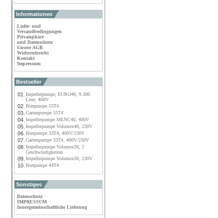
Informationen
Liefer- und
Versandbedingungen
Privatsphäre
und Datenschutz
Unsere AGB
Widerrufsrecht
Kontakt
Impressum
Bestseller
01.
Impellerpumpe, EURO40, 9.300
Liter, 400V
02.
Bierpumpe 55T4
03.
Gartenpumpe 55T4
04.
Impellerpumpe MENC40, 400V
05.
Impellerpumpe Volumex40, 230V
06.
Bierpumpe 33T4, 400V/230V
07.
Gartenpumpe 33T4, 400V/230V
08.
Impellerpumpe Volumex30, 2
Geschwindigkeiten
09.
Impellerpumpe Volumex30, 230V
10.
Bierpumpe 44T4
Sonstiges
Datenschutz
IMPRESSUM
Innergemeinschaftliche Lieferung