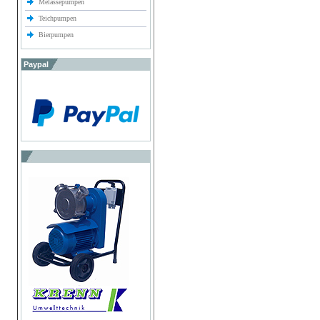
Melassepumpen
Teichpumpen
Bierpumpen
Paypal