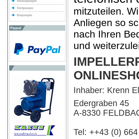
Melassepumpen
mitzuteilen. W
Teichpumpen
Bierpumpen
Anliegen so sc
Paypal
nach Ihren Bed
und weiterzule
IMPELLER
ONLINESH
Inhaber: Krenn E
Edergraben 45
A-8330 FELDBA
Tel: ++43 (0) 66