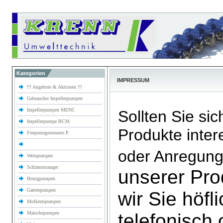
Kategorien
IMPRESSUM
!!! Angebote & Aktionen !!!
Gebrauchte Impellerpumpen
Impellerpumpen MENC
Sollten Sie sic
Impellerpumpe BCM
Produkte inter
Frequenzgesteuerte P.
oder Anregun
Weinpumpen
Schlammsauger
unserer Pro
Honigpumpen
Gartenpumpen
wir Sie höfl
Molkereipumpen
Maischepumpen
telefonisch