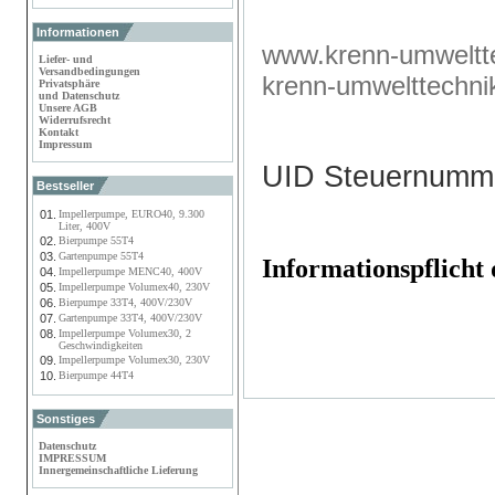
Informationen
www.krenn-umweltte
Liefer- und
Versandbedingungen
krenn-umwelttechn
Privatsphäre
und Datenschutz
Unsere AGB
Widerrufsrecht
Kontakt
Impressum
UID Steuernumm
Bestseller
01.
Impellerpumpe, EURO40, 9.300
Liter, 400V
02.
Bierpumpe 55T4
03.
Gartenpumpe 55T4
Informationspflich
04.
Impellerpumpe MENC40, 400V
05.
Impellerpumpe Volumex40, 230V
06.
Bierpumpe 33T4, 400V/230V
07.
Gartenpumpe 33T4, 400V/230V
08.
Impellerpumpe Volumex30, 2
Geschwindigkeiten
09.
Impellerpumpe Volumex30, 230V
10.
Bierpumpe 44T4
Sonstiges
Datenschutz
IMPRESSUM
Innergemeinschaftliche Lieferung