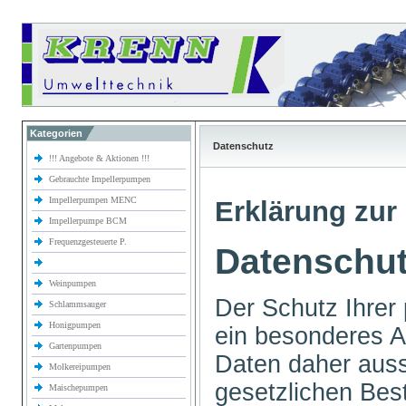
Kategorien
Datenschutz
!!! Angebote & Aktionen !!!
Gebrauchte Impellerpumpen
Impellerpumpen MENC
Erklärung zur 
Impellerpumpe BCM
Frequenzgesteuerte P.
Datenschut
Weinpumpen
Der Schutz Ihrer 
Schlammsauger
Honigpumpen
ein besonderes An
Gartenpumpen
Daten daher auss
Molkereipumpen
gesetzlichen B
Maischepumpen