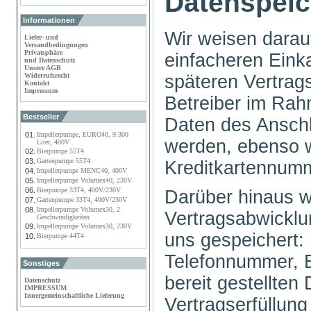
Datenspei
Informationen
Wir weisen darau
Liefer- und
Versandbedingungen
Privatsphäre
einfacheren Eink
und Datenschutz
Unsere AGB
späteren Vertra
Widerrufsrecht
Kontakt
Impressum
Betreiber im Rah
Bestseller
Daten des Anschl
01.
Impellerpumpe, EURO40, 9.300
werden, ebenso w
Liter, 400V
02.
Bierpumpe 55T4
03.
Gartenpumpe 55T4
Kreditkartennum
04.
Impellerpumpe MENC40, 400V
05.
Impellerpumpe Volumex40, 230V
06.
Bierpumpe 33T4, 400V/230V
Darüber hinaus 
07.
Gartenpumpe 33T4, 400V/230V
08.
Impellerpumpe Volumex30, 2
Vertragsabwicklu
Geschwindigkeiten
09.
Impellerpumpe Volumex30, 230V
uns gespeichert:
10.
Bierpumpe 44T4
Telefonnummer, E
Sonstiges
bereit gestellten
Datenschutz
IMPRESSUM
Innergemeinschaftliche Lieferung
Vertragserfüllun