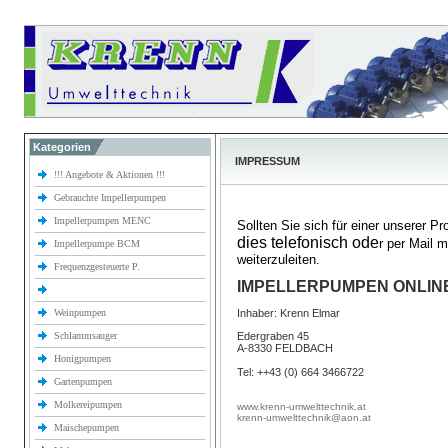
Kategorien
IMPRESSUM
!!! Angebote & Aktionen !!!
Gebrauchte Impellerpumpen
Impellerpumpen MENC
Sollten Sie sich für einer unserer P
dies telefonisch ode
r per Mail 
Impellerpumpe BCM
weiterzuleiten.
Frequenzgesteuerte P.
IMPELLERPUMPEN ONLIN
Weinpumpen
Inhaber: Krenn Elmar
Schlammsauger
Edergraben 45
A-8330 FELDBACH
Honigpumpen
Tel: ++43 (0) 664 3466722
Gartenpumpen
Molkereipumpen
www.krenn-umwelttechnik.at
krenn-umwelttechnik@aon.at
Maischepumpen