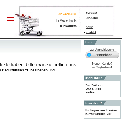
Startseite
Ihr Warenkorb
Ihr Konto
Ihr Warenkorb:
0 Produkte
Kasse
Kontakt
Login
zur Anmeldeseite
Neuer Kunde?
ukte haben, bitten wir Sie höflich uns
!
=> Registrieren
en Bedürfnissen zu bearbeiten und
User Online
Zur Zeit sind
233 Gäste
online.
bewerten
Es liegen noch keine
Bewertungen vor