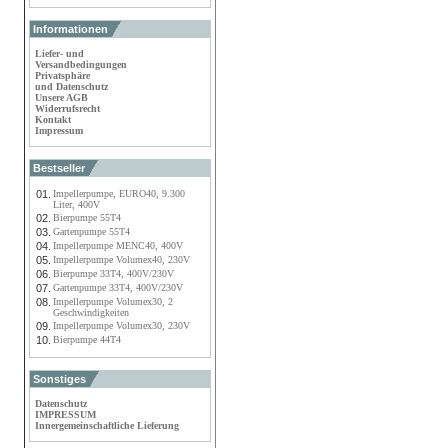
Informationen
Liefer- und
Versandbedingungen
Privatsphäre
und Datenschutz
Unsere AGB
Widerrufsrecht
Kontakt
Impressum
Bestseller
01.
Impellerpumpe, EURO40, 9.300
Liter, 400V
02.
Bierpumpe 55T4
03.
Gartenpumpe 55T4
04.
Impellerpumpe MENC40, 400V
05.
Impellerpumpe Volumex40, 230V
06.
Bierpumpe 33T4, 400V/230V
07.
Gartenpumpe 33T4, 400V/230V
08.
Impellerpumpe Volumex30, 2
Geschwindigkeiten
09.
Impellerpumpe Volumex30, 230V
10.
Bierpumpe 44T4
Sonstiges
Datenschutz
IMPRESSUM
Innergemeinschaftliche Lieferung