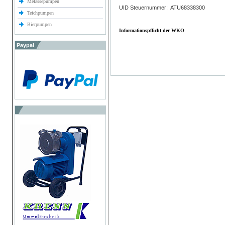
Melassepumpen
UID Steuernummer: ATU68338300
Teichpumpen
Bierpumpen
Informationspflicht der WKO
Paypal