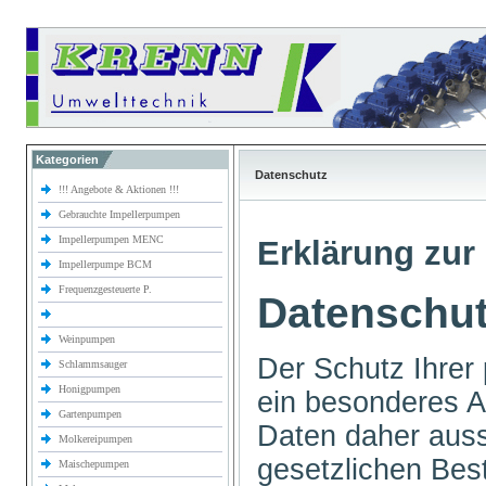
Kategorien
Datenschutz
!!! Angebote & Aktionen !!!
Gebrauchte Impellerpumpen
Impellerpumpen MENC
Erklärung zur 
Impellerpumpe BCM
Frequenzgesteuerte P.
Datenschut
Weinpumpen
Der Schutz Ihrer 
Schlammsauger
Honigpumpen
ein besonderes An
Gartenpumpen
Daten daher auss
Molkereipumpen
gesetzlichen B
Maischepumpen