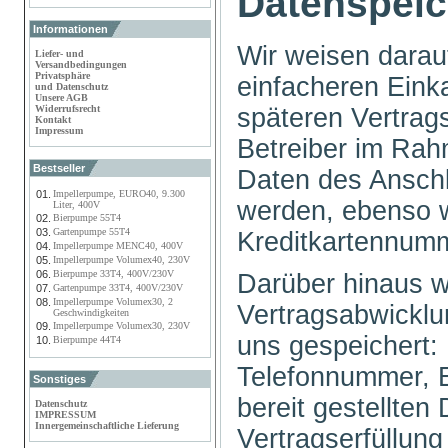
Datenspei
Informationen
Wir weisen darau
Liefer- und
Versandbedingungen
Privatsphäre
einfacheren Eink
und Datenschutz
Unsere AGB
späteren Vertra
Widerrufsrecht
Kontakt
Impressum
Betreiber im Rah
Bestseller
Daten des Anschl
01.
Impellerpumpe, EURO40, 9.300
werden, ebenso w
Liter, 400V
02.
Bierpumpe 55T4
03.
Gartenpumpe 55T4
Kreditkartennum
04.
Impellerpumpe MENC40, 400V
05.
Impellerpumpe Volumex40, 230V
06.
Bierpumpe 33T4, 400V/230V
Darüber hinaus 
07.
Gartenpumpe 33T4, 400V/230V
08.
Impellerpumpe Volumex30, 2
Vertragsabwicklu
Geschwindigkeiten
09.
Impellerpumpe Volumex30, 230V
uns gespeichert:
10.
Bierpumpe 44T4
Telefonnummer, E
Sonstiges
bereit gestellten
Datenschutz
IMPRESSUM
Innergemeinschaftliche Lieferung
Vertragserfüllun