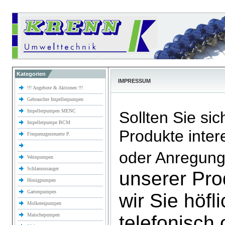
Kategorien
IMPRESSUM
!!! Angebote & Aktionen !!!
Gebrauchte Impellerpumpen
Impellerpumpen MENC
Sollten Sie sic
Impellerpumpe BCM
Produkte inter
Frequenzgesteuerte P.
oder Anregun
Weinpumpen
Schlammsauger
unserer Pro
Honigpumpen
Gartenpumpen
wir Sie höfl
Molkereipumpen
Maischepumpen
telefonisch