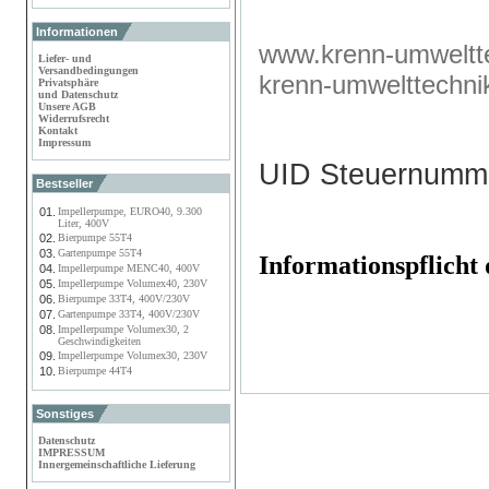
Informationen
www.krenn-umweltte
Liefer- und
Versandbedingungen
krenn-umwelttechn
Privatsphäre
und Datenschutz
Unsere AGB
Widerrufsrecht
Kontakt
Impressum
UID Steuernumm
Bestseller
01.
Impellerpumpe, EURO40, 9.300
Liter, 400V
02.
Bierpumpe 55T4
03.
Gartenpumpe 55T4
Informationspflich
04.
Impellerpumpe MENC40, 400V
05.
Impellerpumpe Volumex40, 230V
06.
Bierpumpe 33T4, 400V/230V
07.
Gartenpumpe 33T4, 400V/230V
08.
Impellerpumpe Volumex30, 2
Geschwindigkeiten
09.
Impellerpumpe Volumex30, 230V
10.
Bierpumpe 44T4
Sonstiges
Datenschutz
IMPRESSUM
Innergemeinschaftliche Lieferung