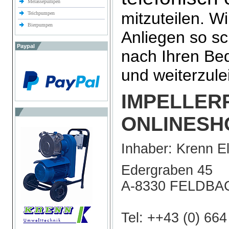
Melassepumpen
mitzuteilen. W
Teichpumpen
Bierpumpen
Anliegen so sc
Paypal
nach Ihren Bed
und weiterzule
IMPELLER
ONLINESH
Inhaber: Krenn E
Edergraben 45
A-8330 FELDBA
Tel: ++43 (0) 66