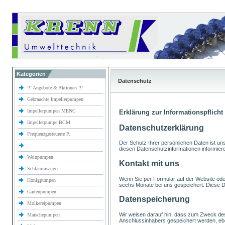
Kategorien
Datenschutz
!!! Angebote & Aktionen !!!
Gebrauchte Impellerpumpen
Impellerpumpen MENC
Erklärung zur Informationspflicht
Impellerpumpe BCM
Datenschutzerklärung
Frequenzgesteuerte P.
Der Schutz Ihrer persönlichen Daten ist u
diesen Datenschutzinformationen informier
Weinpumpen
Kontakt mit uns
Schlammsauger
Wenn Sie per Formular auf der Website ode
Honigpumpen
sechs Monate bei uns gespeichert. Diese Da
Gartenpumpen
Datenspeicherung
Molkereipumpen
Wir weisen darauf hin, dass zum Zweck de
Maischepumpen
Anschlussinhabers gespeichert werden, e