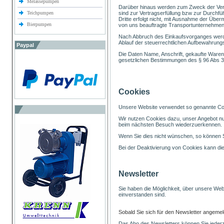
Melassepumpen
Darüber hinaus werden zum Zweck der Vertr
sind zur Vertragserfüllung bzw zur Durchfü
Teichpumpen
Dritte erfolgt nicht, mit Ausnahme der Übe
Bierpumpen
von uns beauftragte Transportunternehmen/
Nach Abbruch des Einkaufsvorganges werden
Ablauf der steuerrechtlichen Aufbewahrungs
Paypal
Die Daten Name, Anschrift, gekaufte Waren
gesetzlichen Bestimmungen des § 96 Abs 3 T
Cookies
Unsere Website verwendet so genannte Cooki
Wir nutzen Cookies dazu, unser Angebot nut
beim nächsten Besuch wiederzuerkennen.
Wenn Sie dies nicht wünschen, so können Sie
Bei der Deaktivierung von Cookies kann die
Newsletter
Sie haben die Möglichkeit, über unsere Web
einverstanden sind.
Sobald Sie sich für den Newsletter angemel
Das Abo des Newsletters können Sie jederze