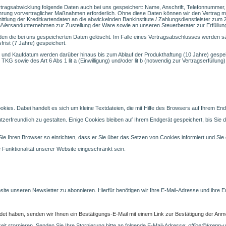
agsabwicklung folgende Daten auch bei uns gespeichert: Name, Anschrift, Telefonnummer, E
hrung vorvertraglicher Maßnahmen erforderlich. Ohne diese Daten können wir den Vertrag mi
rmittlung der Kreditkartendaten an die abwickelnden Bankinstitute / Zahlungsdienstleister z
Versandunternehmen zur Zustellung der Ware sowie an unseren Steuerberater zur Erfüllung 
 die bei uns gespeicherten Daten gelöscht. Im Falle eines Vertragsabschlusses werden sä
frist (7 Jahre) gespeichert.
 und Kaufdatum werden darüber hinaus bis zum Ablauf der Produkthaftung (10 Jahre) gespeic
KG sowie des Art 6 Abs 1 lit a (Einwilligung) und/oder lit b (notwendig zur Vertragserfüll
es. Dabei handelt es sich um kleine Textdateien, die mit Hilfe des Browsers auf Ihrem End
zerfreundlich zu gestalten. Einige Cookies bleiben auf Ihrem Endgerät gespeichert, bis Sie 
 Ihren Browser so einrichten, dass er Sie über das Setzen von Cookies informiert und Sie di
 Funktionalität unserer Website eingeschränkt sein.
site unseren Newsletter zu abonnieren. Hierfür benötigen wir Ihre E-Mail-Adresse und ihre 
det haben, senden wir Ihnen ein Bestätigungs-E-Mail mit einem Link zur Bestätigung der Anm
it stornieren. Senden Sie Ihre Stornierung bitte an folgende E-Mail-Adresse:
office@krenn-u