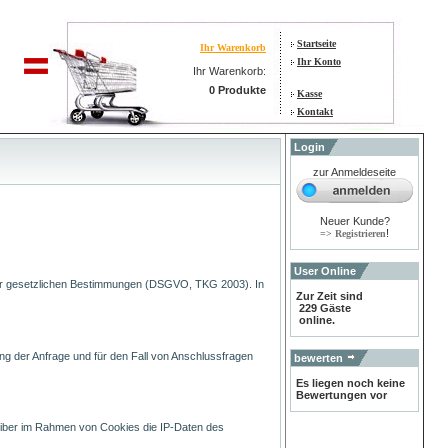
Startseite
Ihr Warenkorb
Ihr Konto
Ihr Warenkorb:
0 Produkte
Kasse
Kontakt
Login
zur Anmeldeseite
Neuer Kunde?
!
=> Registrieren
User Online
e der gesetzlichen Bestimmungen (DSGVO, TKG 2003). In
Zur Zeit sind
229 Gäste
online.
g der Anfrage und für den Fall von Anschlussfragen
bewerten
Es liegen noch keine
Bewertungen vor
iber im Rahmen von Cookies die IP-Daten des