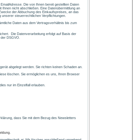
mailAdresse. Die von Ihnen bereit gestellten Daten
t Ihnen nicht abschließen. Eine Datenübermittlung an
um Zwecke der Abbuchung des Einkaufspreises, an das
unserer steuerrechtlichen Verpflichtungen.
mtliche Daten aus dem Vertragsverhältnis bis zum
hert. Die Datenverarbeitung erfolgt auf Basis der
ung) der DSGVO.
gerät abgelegt werden. Sie richten keinen Schaden an.
diese löschen. Sie ermöglichen es uns, Ihren Browser
es nur im Einzelfall erlauben.
Erklärung, dass Sie mit dem Bezug des Newsletters
eldung.
mwelttechnik.at
. Wir löschen anschließend umgehend