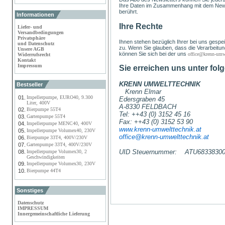
Ihre Daten im Zusammenhang mit dem Newsle
berührt.
Informationen
Ihre Rechte
Liefer- und
Versandbedingungen
Privatsphäre
Ihnen stehen bezüglich Ihrer bei uns gespe
und Datenschutz
zu. Wenn Sie glauben, dass die Verarbeitun
Unsere AGB
können Sie sich bei der uns
office@krenn-umwe
Widerrufsrecht
Kontakt
Impressum
Sie erreichen uns unter fo
KRENN UMWELTTECHNIK
Bestseller
Krenn Elmar
01.
Impellerpumpe, EURO40, 9.300
Edersgraben 45
Liter, 400V
A-8330 FELDBACH
02.
Bierpumpe 55T4
Tel: ++43 (0) 3152 45 16
03.
Gartenpumpe 55T4
Fax: ++43 (0) 3152 53 90
04.
Impellerpumpe MENC40, 400V
www.krenn-umwelttechnik.at
05.
Impellerpumpe Volumex40, 230V
office@krenn-umwelttechnik.at
06.
Bierpumpe 33T4, 400V/230V
07.
Gartenpumpe 33T4, 400V/230V
UID Steuernummer: ATU6833830
08.
Impellerpumpe Volumex30, 2
Geschwindigkeiten
09.
Impellerpumpe Volumex30, 230V
10.
Bierpumpe 44T4
Sonstiges
Datenschutz
IMPRESSUM
Innergemeinschaftliche Lieferung