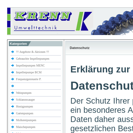
Kategorien
Datenschutz
!!! Angebote & Aktionen !!!
Gebrauchte Impellerpumpen
Impellerpumpen MENC
Erklärung zur 
Impellerpumpe BCM
Frequenzgesteuerte P.
Datenschut
Weinpumpen
Der Schutz Ihrer 
Schlammsauger
Honigpumpen
ein besonderes An
Gartenpumpen
Daten daher auss
Molkereipumpen
gesetzlichen B
Maischepumpen