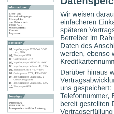
Datenspei
Informationen
Wir weisen darau
Liefer- und
Versandbedingungen
Privatsphäre
einfacheren Eink
und Datenschutz
Unsere AGB
späteren Vertra
Widerrufsrecht
Kontakt
Impressum
Betreiber im Rah
Bestseller
Daten des Anschl
01.
Impellerpumpe, EURO40, 9.300
werden, ebenso w
Liter, 400V
02.
Bierpumpe 55T4
03.
Gartenpumpe 55T4
Kreditkartennum
04.
Impellerpumpe MENC40, 400V
05.
Impellerpumpe Volumex40, 230V
06.
Bierpumpe 33T4, 400V/230V
Darüber hinaus 
07.
Gartenpumpe 33T4, 400V/230V
08.
Impellerpumpe Volumex30, 2
Vertragsabwicklu
Geschwindigkeiten
09.
Impellerpumpe Volumex30, 230V
uns gespeichert:
10.
Bierpumpe 44T4
Telefonnummer, E
Sonstiges
bereit gestellten
Datenschutz
IMPRESSUM
Innergemeinschaftliche Lieferung
Vertragserfüllun