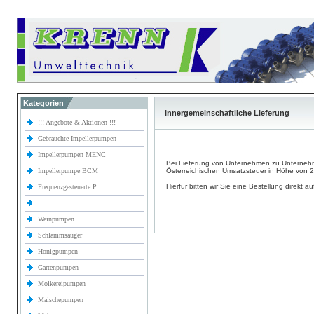
Kategorien
Innergemeinschaftliche Lieferung
!!! Angebote & Aktionen !!!
Gebrauchte Impellerpumpen
Impellerpumpen MENC
Bei Lieferung von Unternehmen zu Unterneh
Impellerpumpe BCM
Österreichischen Umsatzsteuer in Höhe von 
Hierfür bitten wir Sie eine Bestellung direkt a
Frequenzgesteuerte P.
Weinpumpen
Schlammsauger
Honigpumpen
Gartenpumpen
Molkereipumpen
Maischepumpen