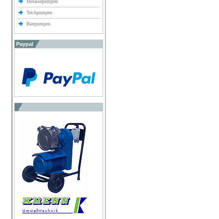
Melassepumpen
Teichpumpen
Bierpumpen
Paypal