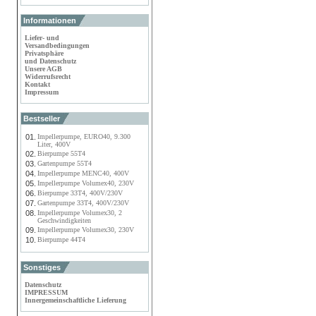
Informationen
Liefer- und
Versandbedingungen
Privatsphäre
und Datenschutz
Unsere AGB
Widerrufsrecht
Kontakt
Impressum
Bestseller
01.
Impellerpumpe, EURO40, 9.300
Liter, 400V
02.
Bierpumpe 55T4
03.
Gartenpumpe 55T4
04.
Impellerpumpe MENC40, 400V
05.
Impellerpumpe Volumex40, 230V
06.
Bierpumpe 33T4, 400V/230V
07.
Gartenpumpe 33T4, 400V/230V
08.
Impellerpumpe Volumex30, 2
Geschwindigkeiten
09.
Impellerpumpe Volumex30, 230V
10.
Bierpumpe 44T4
Sonstiges
Datenschutz
IMPRESSUM
Innergemeinschaftliche Lieferung