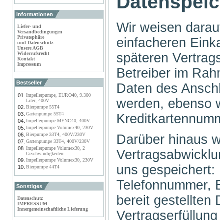
Datenspei
Informationen
Wir weisen darau
Liefer- und
Versandbedingungen
Privatsphäre
einfacheren Eink
und Datenschutz
Unsere AGB
späteren Vertra
Widerrufsrecht
Kontakt
Impressum
Betreiber im Rah
Bestseller
Daten des Anschl
01.
Impellerpumpe, EURO40, 9.300
werden, ebenso w
Liter, 400V
02.
Bierpumpe 55T4
03.
Gartenpumpe 55T4
Kreditkartennum
04.
Impellerpumpe MENC40, 400V
05.
Impellerpumpe Volumex40, 230V
06.
Bierpumpe 33T4, 400V/230V
Darüber hinaus 
07.
Gartenpumpe 33T4, 400V/230V
08.
Impellerpumpe Volumex30, 2
Vertragsabwicklu
Geschwindigkeiten
09.
Impellerpumpe Volumex30, 230V
uns gespeichert:
10.
Bierpumpe 44T4
Telefonnummer, E
Sonstiges
bereit gestellten
Datenschutz
IMPRESSUM
Innergemeinschaftliche Lieferung
Vertragserfüllun