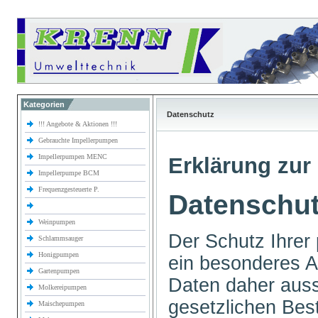
Kategorien
Datenschutz
!!! Angebote & Aktionen !!!
Gebrauchte Impellerpumpen
Impellerpumpen MENC
Erklärung zur 
Impellerpumpe BCM
Frequenzgesteuerte P.
Datenschut
Weinpumpen
Der Schutz Ihrer 
Schlammsauger
Honigpumpen
ein besonderes An
Gartenpumpen
Daten daher auss
Molkereipumpen
gesetzlichen B
Maischepumpen