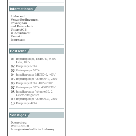
Informationen
Liefer- und
Versandbedingungen
Privatsphäre
und Datenschutz
Unsere AGB
Widerrufsrecht
Kontakt
Impressum
Bestseller
01.
Impellerpumpe, EURO40, 9.300
Liter, 400V
02.
Bierpumpe 55T4
03.
Gartenpumpe 55T4
04.
Impellerpumpe MENC40, 400V
05.
Impellerpumpe Volumex40, 230V
06.
Bierpumpe 33T4, 400V/230V
07.
Gartenpumpe 33T4, 400V/230V
08.
Impellerpumpe Volumex30, 2
Geschwindigkeiten
09.
Impellerpumpe Volumex30, 230V
10.
Bierpumpe 44T4
Sonstiges
Datenschutz
IMPRESSUM
Innergemeinschaftliche Lieferung