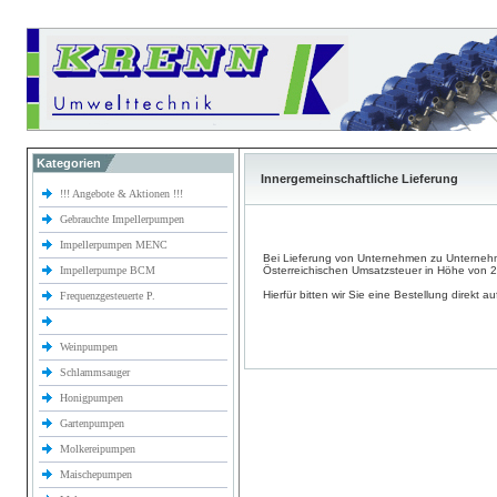
Kategorien
Innergemeinschaftliche Lieferung
!!! Angebote & Aktionen !!!
Gebrauchte Impellerpumpen
Impellerpumpen MENC
Bei Lieferung von Unternehmen zu Unterneh
Impellerpumpe BCM
Österreichischen Umsatzsteuer in Höhe von 
Hierfür bitten wir Sie eine Bestellung direkt a
Frequenzgesteuerte P.
Weinpumpen
Schlammsauger
Honigpumpen
Gartenpumpen
Molkereipumpen
Maischepumpen