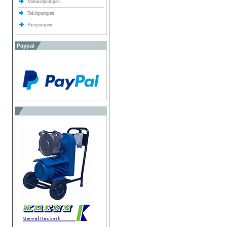
Melassepumpen
Teichpumpen
Bierpumpen
Paypal