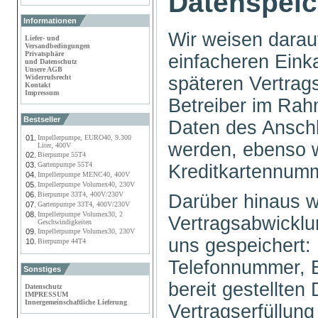
Datenspei
Informationen
Wir weisen darau
Liefer- und
Versandbedingungen
Privatsphäre
einfacheren Eink
und Datenschutz
Unsere AGB
späteren Vertra
Widerrufsrecht
Kontakt
Impressum
Betreiber im Rah
Bestseller
Daten des Anschl
01.
Impellerpumpe, EURO40, 9.300
werden, ebenso w
Liter, 400V
02.
Bierpumpe 55T4
03.
Gartenpumpe 55T4
Kreditkartennum
04.
Impellerpumpe MENC40, 400V
05.
Impellerpumpe Volumex40, 230V
06.
Bierpumpe 33T4, 400V/230V
Darüber hinaus 
07.
Gartenpumpe 33T4, 400V/230V
08.
Impellerpumpe Volumex30, 2
Vertragsabwicklu
Geschwindigkeiten
09.
Impellerpumpe Volumex30, 230V
uns gespeichert:
10.
Bierpumpe 44T4
Telefonnummer, E
Sonstiges
bereit gestellten
Datenschutz
IMPRESSUM
Innergemeinschaftliche Lieferung
Vertragserfüllun