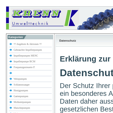
Kategorien
Datenschutz
!!! Angebote & Aktionen !!!
Gebrauchte Impellerpumpen
Impellerpumpen MENC
Erklärung zur 
Impellerpumpe BCM
Frequenzgesteuerte P.
Datenschut
Weinpumpen
Der Schutz Ihrer 
Schlammsauger
Honigpumpen
ein besonderes An
Gartenpumpen
Daten daher auss
Molkereipumpen
gesetzlichen B
Maischepumpen