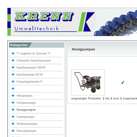
Kategorien
Honigpumpen
!!! Angebote & Aktionen !!!
Gebrauchte Impellerpumpen
Impellerpumpen MENC
Impellerpumpe BCM
Frequenzgesteuerte P.
Weinpumpen
angezeigte Produkte:
1
bis
1
(von
1
insgesamt
Schlammsauger
Honigpumpen
Gartenpumpen
Molkereipumpen
Maischepumpen