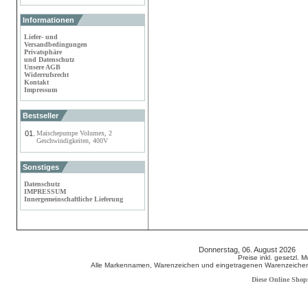
Informationen
Liefer- und
Versandbedingungen
Privatsphäre
und Datenschutz
Unsere AGB
Widerrufsrecht
Kontakt
Impressum
Bestseller
01.
Maischepumpe Volumex, 2
Geschwindigkeiten, 400V
Sonstiges
Datenschutz
IMPRESSUM
Innergemeinschaftliche Lieferung
Donnerstag, 06. August 2026 8
Preise inkl. gesetzl. 
Alle Markennamen, Warenzeichen und eingetragenen Warenzeichen s
Diese Online Shop