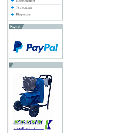
Melassepumpen
Teichpumpen
Bierpumpen
Paypal