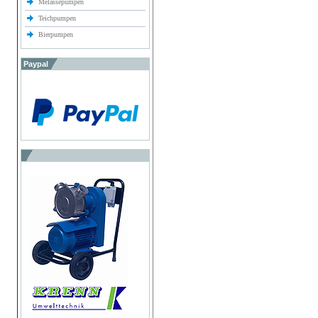
Melassepumpen
Teichpumpen
Bierpumpen
Paypal