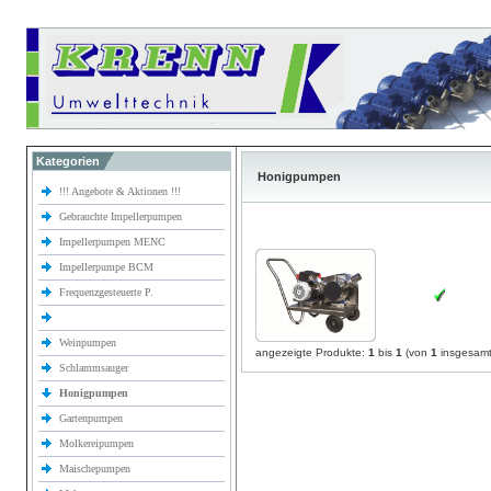
Kategorien
Honigpumpen
!!! Angebote & Aktionen !!!
Gebrauchte Impellerpumpen
Impellerpumpen MENC
Impellerpumpe BCM
Frequenzgesteuerte P.
Weinpumpen
angezeigte Produkte:
1
bis
1
(von
1
insgesamt
Schlammsauger
Honigpumpen
Gartenpumpen
Molkereipumpen
Maischepumpen