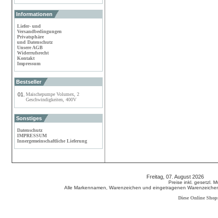
Informationen
Liefer- und
Versandbedingungen
Privatsphäre
und Datenschutz
Unsere AGB
Widerrufsrecht
Kontakt
Impressum
Bestseller
01.
Maischepumpe Volumex, 2
Geschwindigkeiten, 400V
Sonstiges
Datenschutz
IMPRESSUM
Innergemeinschaftliche Lieferung
Freitag, 07. August 2026 80
Preise inkl. gesetzl. 
Alle Markennamen, Warenzeichen und eingetragenen Warenzeichen s
Diese Online Shop