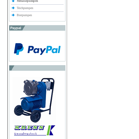
Melassepumpen
Teichpumpen
Bierpumpen
Paypal