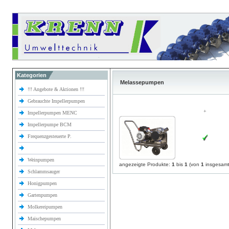
Kategorien
Melassepumpen
!!! Angebote & Aktionen !!!
Gebrauchte Impellerpumpen
+
Impellerpumpen MENC
Impellerpumpe BCM
Frequenzgesteuerte P.
Weinpumpen
angezeigte Produkte:
1
bis
1
(von
1
insgesamt
Schlammsauger
Honigpumpen
Gartenpumpen
Molkereipumpen
Maischepumpen