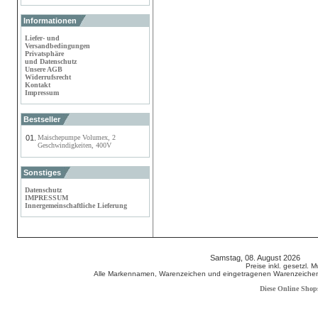
Informationen
Liefer- und
Versandbedingungen
Privatsphäre
und Datenschutz
Unsere AGB
Widerrufsrecht
Kontakt
Impressum
Bestseller
01.
Maischepumpe Volumex, 2
Geschwindigkeiten, 400V
Sonstiges
Datenschutz
IMPRESSUM
Innergemeinschaftliche Lieferung
Samstag, 08. August 2026 80
Preise inkl. gesetzl. 
Alle Markennamen, Warenzeichen und eingetragenen Warenzeichen s
Diese Online Shop