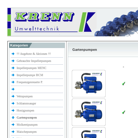
Kategorien
Gartenpumpen
!!! Angebote & Aktionen !!!
Gebrauchte Impellerpumpen
+
Impellerpumpen MENC
Impellerpumpe BCM
Frequenzgesteuerte P.
Weinpumpen
Schlammsauger
Honigpumpen
Gartenpumpen
Molkereipumpen
Maischepumpen