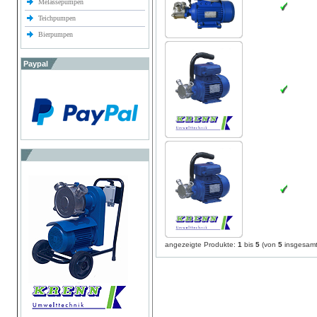
Melassepumpen
Teichpumpen
Bierpumpen
Paypal
angezeigte Produkte:
1
bis
5
(von
5
insgesamt