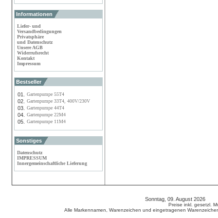
Informationen
Liefer- und
Versandbedingungen
Privatsphäre
und Datenschutz
Unsere AGB
Widerrufsrecht
Kontakt
Impressum
Bestseller
01.
Gartenpumpe 55T4
02.
Gartenpumpe 33T4, 400V/230V
03.
Gartenpumpe 44T4
04.
Gartenpumpe 22M4
05.
Gartenpumpe 11M4
Sonstiges
Datenschutz
IMPRESSUM
Innergemeinschaftliche Lieferung
Sonntag, 09. August 2026 80
Preise inkl. gesetzl. 
Alle Markennamen, Warenzeichen und eingetragenen Warenzeichen s