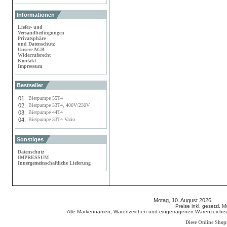
Informationen
Liefer- und
Versandbedingungen
Privatsphäre
und Datenschutz
Unsere AGB
Widerrufsrecht
Kontakt
Impressum
Bestseller
01.
Bierpumpe 55T4
02.
Bierpumpe 33T4, 400V/230V
03.
Bierpumpe 44T4
04.
Bierpumpe 33T4 Vario
Sonstiges
Datenschutz
IMPRESSUM
Innergemeinschaftliche Lieferung
Motag, 10. August 2026 808
Preise inkl. gesetzl. 
Alle Markennamen, Warenzeichen und eingetragenen Warenzeichen s
Diese Online Shop