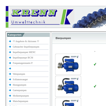
Kategorien
Bierpumpen
!!! Angebote & Aktionen !!!
Gebrauchte Impellerpumpen
+
Impellerpumpen MENC
Impellerpumpe BCM
Frequenzgesteuerte P.
Weinpumpen
Schlammsauger
Honigpumpen
Gartenpumpen
Molkereipumpen
Maischepumpen