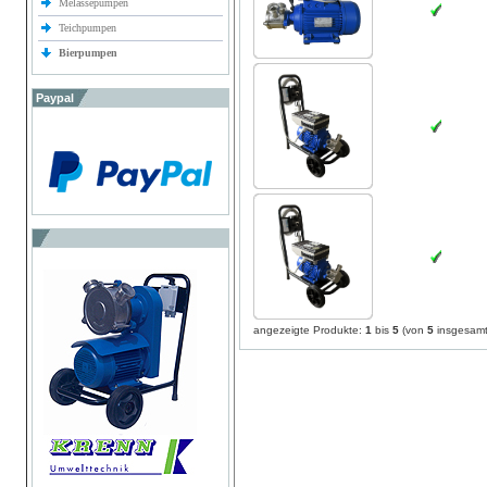
Melassepumpen
Teichpumpen
Bierpumpen
Paypal
angezeigte Produkte:
1
bis
5
(von
5
insgesamt