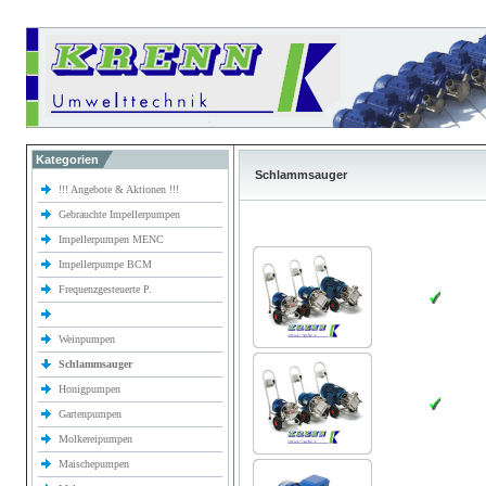
Kategorien
Schlammsauger
!!! Angebote & Aktionen !!!
Gebrauchte Impellerpumpen
Impellerpumpen MENC
Impellerpumpe BCM
Frequenzgesteuerte P.
Weinpumpen
Schlammsauger
Honigpumpen
Gartenpumpen
Molkereipumpen
Maischepumpen