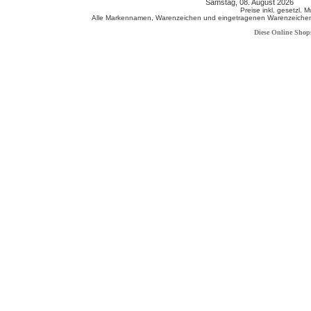
Samstag, 08. August 2026 80
Preise inkl. gesetzl. 
Alle Markennamen, Warenzeichen und eingetragenen Warenzeichen s
Diese Online Shop