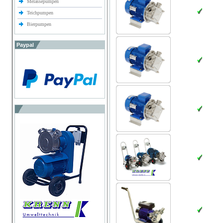
Melassepumpen
Teichpumpen
Bierpumpen
Paypal