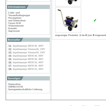
Informationen
Liefer- und
Versandbedingungen
Privatsphäre
und Datenschutz
Unsere AGB
Widerrufsrecht
Kontakt
Impressum
angezeigte Produkte:
1
bis
8
(von
8
insgesamt
Bestseller
01.
Impellerpumpe MENC40, 400V
02.
Impellerpumpe Volumex40, 230V
03.
Impellerpumpe Volumex30, 230V
04.
Impellerpumpe MENC40, 400V
05.
Impellerpumpe MENC40, 400V
06.
Impellerpumpe MENC50, 400V
07.
Impellerpumpe MENC40, 400V
08.
Impellerpumpe MENC50, 400V
Sonstiges
Datenschutz
IMPRESSUM
Innergemeinschaftliche Lieferung