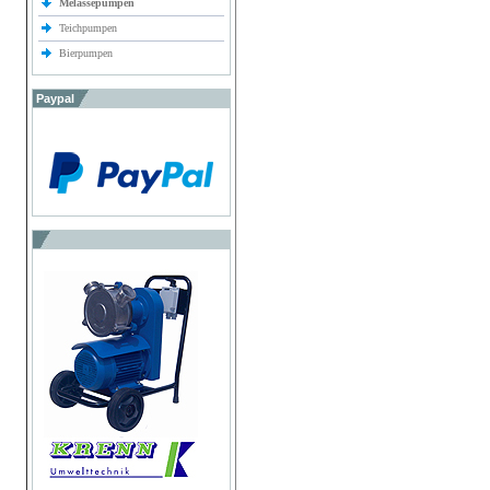
Melassepumpen
Teichpumpen
Bierpumpen
Paypal