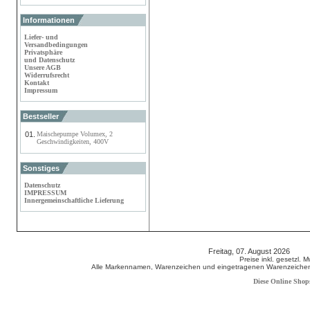
Informationen
Liefer- und
Versandbedingungen
Privatsphäre
und Datenschutz
Unsere AGB
Widerrufsrecht
Kontakt
Impressum
Bestseller
01.
Maischepumpe Volumex, 2
Geschwindigkeiten, 400V
Sonstiges
Datenschutz
IMPRESSUM
Innergemeinschaftliche Lieferung
Freitag, 07. August 2026 80
Preise inkl. gesetzl. 
Alle Markennamen, Warenzeichen und eingetragenen Warenzeichen s
Diese Online Shop