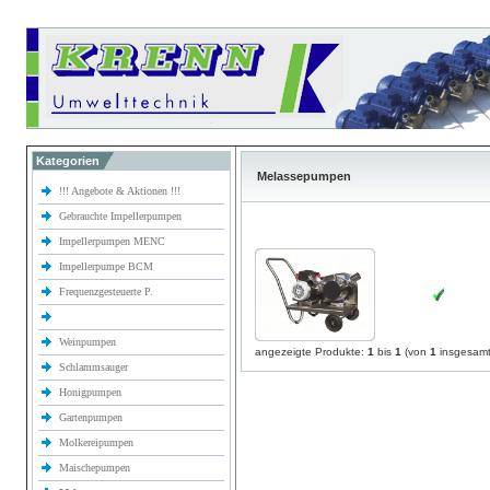
Kategorien
Melassepumpen
!!! Angebote & Aktionen !!!
Gebrauchte Impellerpumpen
Impellerpumpen MENC
Impellerpumpe BCM
Frequenzgesteuerte P.
Weinpumpen
angezeigte Produkte:
1
bis
1
(von
1
insgesamt
Schlammsauger
Honigpumpen
Gartenpumpen
Molkereipumpen
Maischepumpen