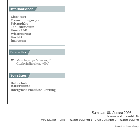
Informationen
Liefer- und
Versandbedingungen
Privatsphäre
und Datenschutz
Unsere AGB
Widerrufsrecht
Kontakt
Impressum
Bestseller
01.
Maischepumpe Volumex, 2
Geschwindigkeiten, 400V
Sonstiges
Datenschutz
IMPRESSUM
Innergemeinschaftliche Lieferung
Samstag, 08. August 2026 80
Preise inkl. gesetzl. 
Alle Markennamen, Warenzeichen und eingetragenen Warenzeichen s
Diese Online Shop