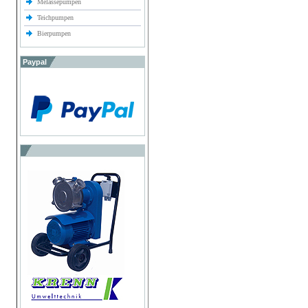
Melassepumpen
Teichpumpen
Bierpumpen
Paypal