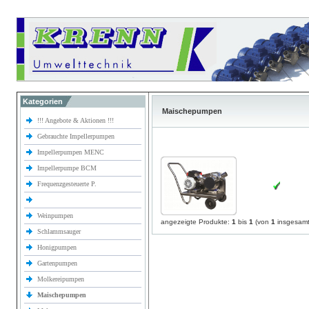
Kategorien
Maischepumpen
!!! Angebote & Aktionen !!!
Gebrauchte Impellerpumpen
Impellerpumpen MENC
Impellerpumpe BCM
Frequenzgesteuerte P.
Weinpumpen
angezeigte Produkte:
1
bis
1
(von
1
insgesamt
Schlammsauger
Honigpumpen
Gartenpumpen
Molkereipumpen
Maischepumpen