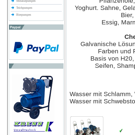
Pflanzenöle
Melassepumpen
Yoghurt. Sahne, Gela
Teichpumpen
Bier,
Bierpumpen
Essig, Mar
Paypal
Che
Galvanische Lösun
Farben und F
Basis von H20,
Seifen, Sham
Wasser mit Schlamm, 
Wasser mit Schwebsto