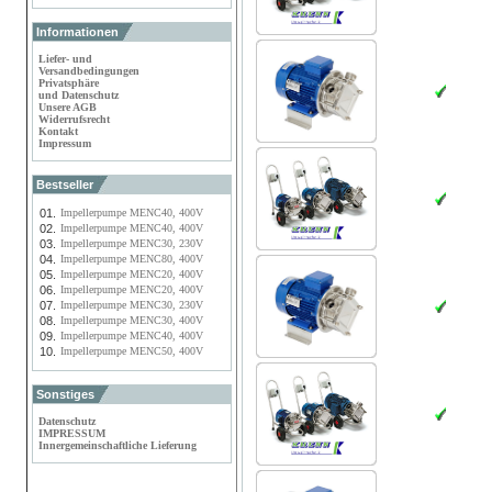
Informationen
Liefer- und
Versandbedingungen
Privatsphäre
und Datenschutz
Unsere AGB
Widerrufsrecht
Kontakt
Impressum
Bestseller
01.
Impellerpumpe MENC40, 400V
02.
Impellerpumpe MENC40, 400V
03.
Impellerpumpe MENC30, 230V
04.
Impellerpumpe MENC80, 400V
05.
Impellerpumpe MENC20, 400V
06.
Impellerpumpe MENC20, 400V
07.
Impellerpumpe MENC30, 230V
08.
Impellerpumpe MENC30, 400V
09.
Impellerpumpe MENC40, 400V
10.
Impellerpumpe MENC50, 400V
Sonstiges
Datenschutz
IMPRESSUM
Innergemeinschaftliche Lieferung