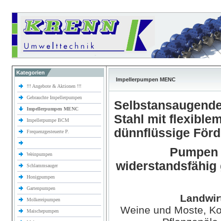
Kategorien
Impellerpumpen MENC
!!! Angebote & Aktionen !!!
Gebrauchte Impellerpumpen
Selbstansaugende
Impellerpumpen MENC
Stahl mit flexible
Impellerpumpe BCM
dünnflüssige För
Frequenzgesteuerte P.
Pumpen z
Weinpumpen
widerstandsfähig
Schlammsauger
Honigpumpen
Gartenpumpen
Landwir
Molkereipumpen
Weine und Moste, Kon
Maischepumpen