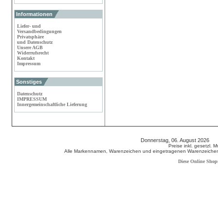
Informationen
Liefer- und
Versandbedingungen
Privatsphäre
und Datenschutz
Unsere AGB
Widerrufsrecht
Kontakt
Impressum
Sonstiges
Datenschutz
IMPRESSUM
Innergemeinschaftliche Lieferung
Donnerstag, 06. August 2026 8
Preise inkl. gesetzl. 
Alle Markennamen, Warenzeichen und eingetragenen Warenzeichen s
Diese Online Shop