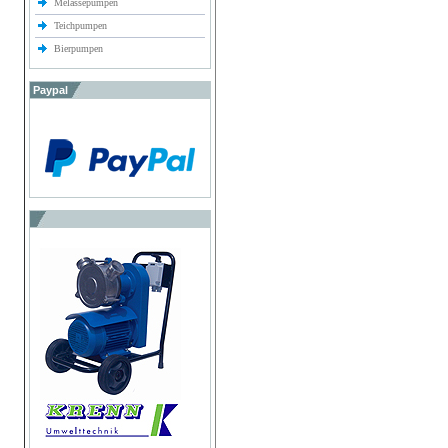
Melassepumpen
Teichpumpen
Bierpumpen
Paypal