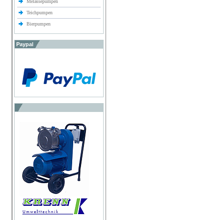
Melassepumpen
Teichpumpen
Bierpumpen
Paypal