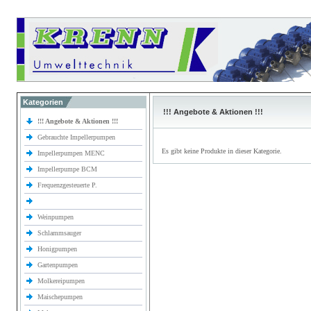
Kategorien
!!! Angebote & Aktionen !!!
!!! Angebote & Aktionen !!!
Gebrauchte Impellerpumpen
Es gibt keine Produkte in dieser Kategorie.
Impellerpumpen MENC
Impellerpumpe BCM
Frequenzgesteuerte P.
Weinpumpen
Schlammsauger
Honigpumpen
Gartenpumpen
Molkereipumpen
Maischepumpen