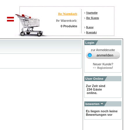
Startseite
Ihr Warenkorb
Ihr Konto
Ihr Warenkorb:
0 Produkte
Kasse
Kontakt
Login
zur Anmeldeseite
Neuer Kunde?
!
=> Registrieren
User Online
Zur Zeit sind
234 Gäste
online.
bewerten
Es liegen noch keine
Bewertungen vor