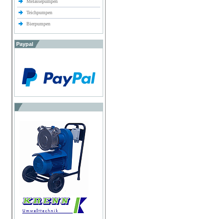
Melassepumpen
Teichpumpen
Bierpumpen
Paypal