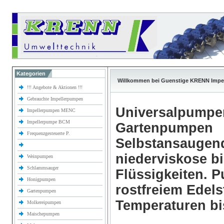
Kategorien
Willkommen bei Guenstige KRENN Impe
!!! Angebote & Aktionen !!!
Gebrauchte Impellerpumpen
Universalpumpe
Impellerpumpen MENC
Impellerpumpe BCM
Gartenpumpen
Frequenzgesteuerte P.
Selbstansaugen
niederviskose b
Weinpumpen
Schlammsauger
Flüssigkeiten.
Honigpumpen
rostfreiem Edels
Gartenpumpen
Temperaturen bi
Molkereipumpen
Maischepumpen