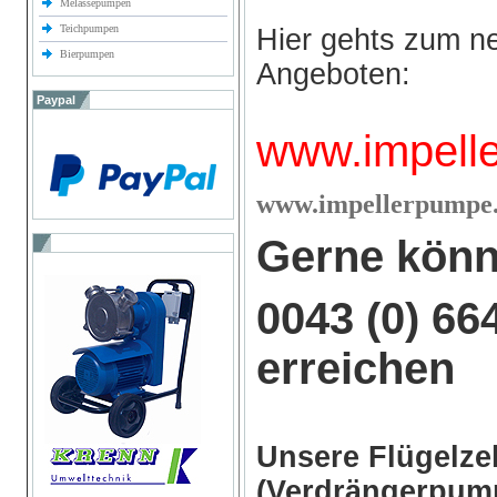
Melassepumpen
Teichpumpen
Hier gehts zum n
Bierpumpen
Angeboten:
Paypal
www.impell
w
ww.impellerpumpe.
Gerne könn
0043 (0) 66
erreichen
Unsere Flügelz
(Verdrängerpump