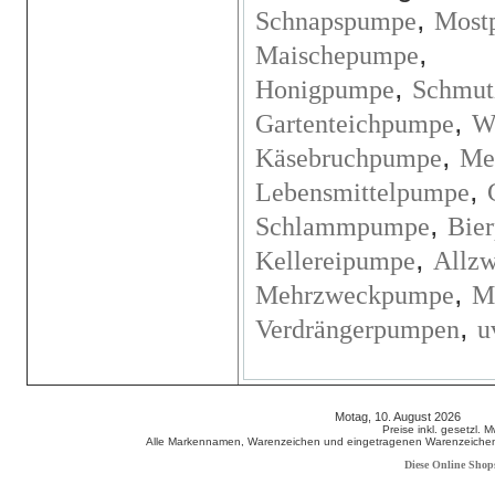
,
Schnapspumpe
Most
,
Maischepumpe
,
Honigpumpe
Schmut
,
Gartenteichpumpe
W
,
Käsebruchpumpe
Me
,
Lebensmittelpumpe
,
Schlammpumpe
Bie
,
Kellereipumpe
Allz
,
Mehrzweckpumpe
M
,
Verdrängerpumpen
u
Motag, 10. August 2026 808
Preise inkl. gesetzl. 
Alle Markennamen, Warenzeichen und eingetragenen Warenzeichen s
Diese Online Shop