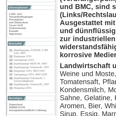
und BMC, sind 
Informationen
(Links/Rechtslau
Liefer- und
Versandbedingungen
Privatsphäre
Ausgestattet mit
und Datenschutz
Unsere AGB
Widerrufsrecht
und dünnflüssi
Kontakt
Impressum
zur industriell
Bestseller
widerstandsfähi
01.
Impellerpumpe, EURO40, 9.300
korrosive Medie
Liter, 400V
02.
Bierpumpe 55T4
03.
Gartenpumpe 55T4
Landwirtschaft 
04.
Impellerpumpe MENC40, 400V
05.
Impellerpumpe Volumex40, 230V
06.
Bierpumpe 33T4, 400V/230V
Weine und Moste, 
07.
Gartenpumpe 33T4, 400V/230V
08.
Impellerpumpe Volumex30, 2
Tomatensaft, Pfla
Geschwindigkeiten
09.
Impellerpumpe Volumex30, 230V
Kondensmilch, Mo
10.
Bierpumpe 44T4
Sahne, Gelatine, 
Sonstiges
Aromen, Bier, Whis
Datenschutz
IMPRESSUM
Innergemeinschaftliche Lieferung
Sirup, Essig, Mar