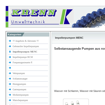
Kategorien
Impellerpumpen MENC
!!! Angebote & Aktionen !!!
Gebrauchte Impellerpumpen
Selbstansaugende Pumpen aus rost
Impellerpumpen MENC
Impellerpumpe BCM
Frequenzgesteuerte P.
Weinpumpen
Schlammsauger
Honigpumpen
Gartenpumpen
Wasser mit Schlamm, Wasser mit Säuren od
Molkereipumpen
Maischepumpen