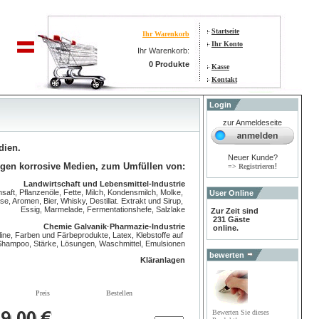
Startseite
Ihr Warenkorb
Ihr Konto
Ihr Warenkorb:
0 Produkte
Kasse
Kontakt
Login
zur Anmeldeseite
edien.
Neuer Kunde?
gen korrosive Medien, zum Umfüllen von:
!
=> Registrieren
Landwirtschaft und Lebensmittel-Industrie
aft, Pflanzenöle, Fette, Milch, Kondensmilch, Molke,
User Online
e, Aromen, Bier, Whisky, Destillat. Extrakt und Sirup,
Essig, Marmelade, Fermentationshefe, Salzlake
Zur Zeit sind
231 Gäste
Chemie Galvanik·Pharmazie-lndustrie
online.
ine, Farben und Färbeprodukte, Latex, Klebstoffe auf
, Shampoo, Stärke, Lösungen, Waschmittel, Emulsionen
bewerten
Kläranlagen
Preis
Bestellen
Bewerten Sie dieses