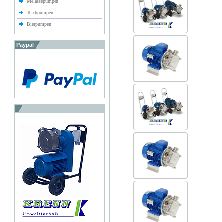
Melassepumpen
Teichpumpen
Bierpumpen
Paypal