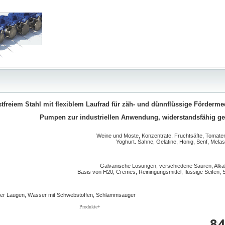
freiem Stahl mit flexiblem Laufrad für zäh- und dünnflüssige Förderm
Pumpen zur industriellen Anwendung, widerstandsfähig ge
Weine und Moste, Konzentrate, Fruchtsäfte, Tomatens
Yoghurt. Sahne, Gelatine, Honig, Senf, Melass
Galvanische Lösungen, verschiedene Säuren, Alkal
Basis von H20, Cremes, Reiningungsmittel, flüssige Seifen
er Laugen, Wasser mit Schwebstoffen, Schlammsauger
Produkte+