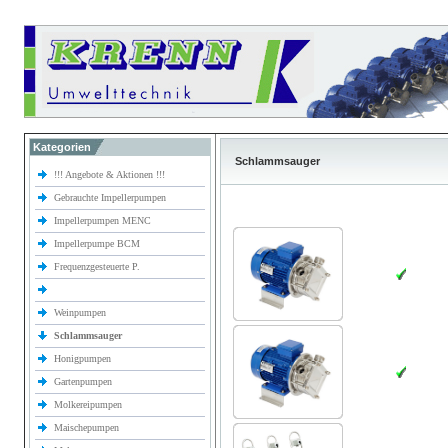
Kategorien
Schlammsauger
!!! Angebote & Aktionen !!!
Gebrauchte Impellerpumpen
Impellerpumpen MENC
Impellerpumpe BCM
Frequenzgesteuerte P.
Weinpumpen
Schlammsauger
Honigpumpen
Gartenpumpen
Molkereipumpen
Maischepumpen