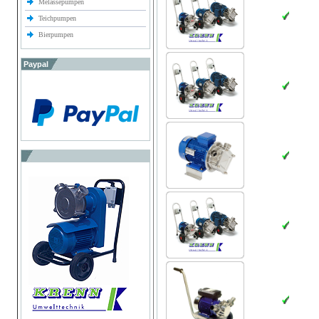
Melassepumpen
Teichpumpen
Bierpumpen
Paypal