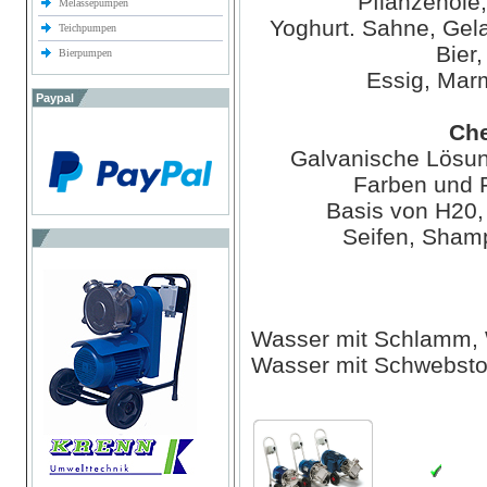
Pflanzenöle
Melassepumpen
Yoghurt. Sahne, Gela
Teichpumpen
Bier,
Bierpumpen
Essig, Mar
Paypal
Che
Galvanische Lösun
Farben und F
Basis von H20,
Seifen, Sham
Wasser mit Schlamm, 
Wasser mit Schwebsto