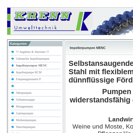
Kategorien
Impellerpumpen MENC
!!! Angebote & Aktionen !!!
Gebrauchte Impellerpumpen
Selbstansaugende
Impellerpumpen MENC
Stahl mit flexible
Impellerpumpe BCM
dünnflüssige För
Frequenzgesteuerte P.
Pumpen z
Weinpumpen
widerstandsfähig
Schlammsauger
Honigpumpen
Gartenpumpen
Landwir
Molkereipumpen
Weine und Moste, Kon
Maischepumpen