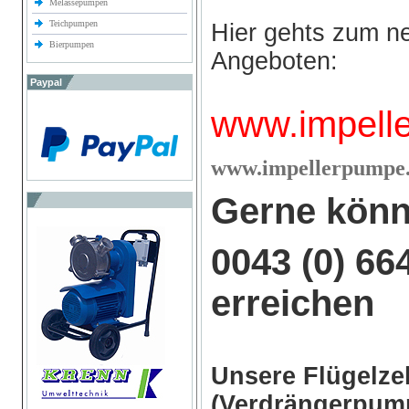
Melassepumpen
Teichpumpen
Hier gehts zum n
Bierpumpen
Angeboten:
Paypal
www.impell
w
ww.impellerpumpe.
Gerne könn
0043 (0) 66
erreichen
Unsere Flügelz
(Verdrängerpump