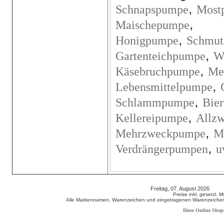
,
Schnapspumpe
Most
,
Maischepumpe
,
Honigpumpe
Schmut
,
Gartenteichpumpe
W
,
Käsebruchpumpe
Me
,
Lebensmittelpumpe
,
Schlammpumpe
Bie
,
Kellereipumpe
Allz
,
Mehrzweckpumpe
M
,
Verdrängerpumpen
u
Freitag, 07. August 2026 80
Preise inkl. gesetzl. 
Alle Markennamen, Warenzeichen und eingetragenen Warenzeichen s
Diese Online Shop