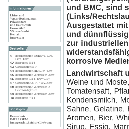
und BMC, sind 
Informationen
(Links/Rechtslau
Liefer- und
Versandbedingungen
Privatsphäre
Ausgestattet mit
und Datenschutz
Unsere AGB
Widerrufsrecht
und dünnflüssi
Kontakt
Impressum
zur industriell
Bestseller
widerstandsfähi
01.
Impellerpumpe, EURO40, 9.300
korrosive Medie
Liter, 400V
02.
Bierpumpe 55T4
03.
Gartenpumpe 55T4
Landwirtschaft 
04.
Impellerpumpe MENC40, 400V
05.
Impellerpumpe Volumex40, 230V
06.
Bierpumpe 33T4, 400V/230V
Weine und Moste, 
07.
Gartenpumpe 33T4, 400V/230V
08.
Impellerpumpe Volumex30, 2
Tomatensaft, Pfla
Geschwindigkeiten
09.
Impellerpumpe Volumex30, 230V
Kondensmilch, Mo
10.
Bierpumpe 44T4
Sahne, Gelatine, 
Sonstiges
Aromen, Bier, Whis
Datenschutz
IMPRESSUM
Innergemeinschaftliche Lieferung
Sirup, Essig, Mar