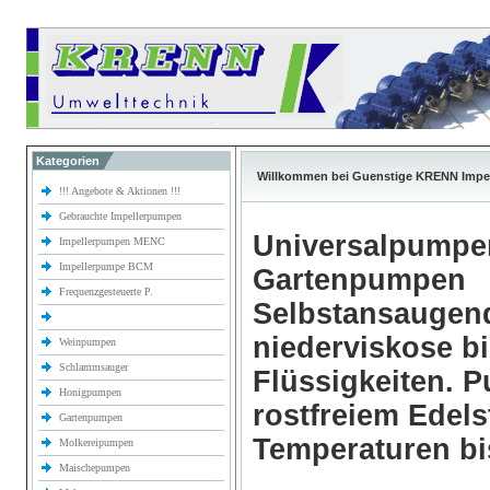
Kategorien
Willkommen bei Guenstige KRENN Impe
!!! Angebote & Aktionen !!!
Gebrauchte Impellerpumpen
Universalpumpe
Impellerpumpen MENC
Impellerpumpe BCM
Gartenpumpen
Frequenzgesteuerte P.
Selbstansaugen
niederviskose b
Weinpumpen
Schlammsauger
Flüssigkeiten.
Honigpumpen
rostfreiem Edels
Gartenpumpen
Temperaturen bi
Molkereipumpen
Maischepumpen