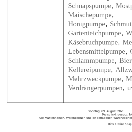
,
Schnapspumpe
Most
,
Maischepumpe
,
Honigpumpe
Schmut
,
Gartenteichpumpe
W
,
Käsebruchpumpe
Me
,
Lebensmittelpumpe
,
Schlammpumpe
Bie
,
Kellereipumpe
Allz
,
Mehrzweckpumpe
M
,
Verdrängerpumpen
u
Sonntag, 09. August 2026 80
Preise inkl. gesetzl. 
Alle Markennamen, Warenzeichen und eingetragenen Warenzeichen s
Diese Online Shop