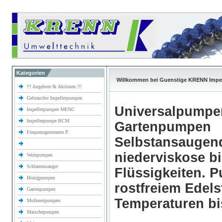
Kategorien
Willkommen bei Guenstige KRENN Impe
!!! Angebote & Aktionen !!!
Gebrauchte Impellerpumpen
Universalpumpe
Impellerpumpen MENC
Impellerpumpe BCM
Gartenpumpen
Frequenzgesteuerte P.
Selbstansaugen
niederviskose b
Weinpumpen
Schlammsauger
Flüssigkeiten.
Honigpumpen
rostfreiem Edels
Gartenpumpen
Temperaturen bi
Molkereipumpen
Maischepumpen