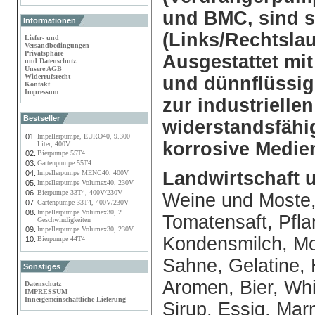
und BMC, sind 
Informationen
(Links/Rechtslau
Liefer- und
Versandbedingungen
Privatsphäre
Ausgestattet mit
und Datenschutz
Unsere AGB
Widerrufsrecht
und dünnflüssi
Kontakt
Impressum
zur industriell
Bestseller
widerstandsfähi
01.
Impellerpumpe, EURO40, 9.300
korrosive Medie
Liter, 400V
02.
Bierpumpe 55T4
03.
Gartenpumpe 55T4
Landwirtschaft 
04.
Impellerpumpe MENC40, 400V
05.
Impellerpumpe Volumex40, 230V
06.
Bierpumpe 33T4, 400V/230V
Weine und Moste, 
07.
Gartenpumpe 33T4, 400V/230V
08.
Impellerpumpe Volumex30, 2
Tomatensaft, Pfla
Geschwindigkeiten
09.
Impellerpumpe Volumex30, 230V
Kondensmilch, Mo
10.
Bierpumpe 44T4
Sahne, Gelatine, 
Sonstiges
Aromen, Bier, Whis
Datenschutz
IMPRESSUM
Innergemeinschaftliche Lieferung
Sirup, Essig, Mar