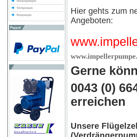
Melassepumpen
Teichpumpen
Hier gehts zum n
Bierpumpen
Angeboten:
Paypal
www.impell
w
ww.impellerpumpe.
Gerne könn
0043 (0) 66
erreichen
Unsere Flügelz
(Verdrängerpump