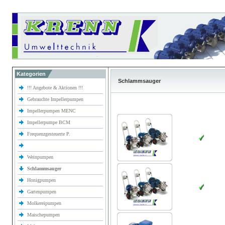
Kategorien
Schlammsauger
!!! Angebote & Aktionen !!!
Gebrauchte Impellerpumpen
Impellerpumpen MENC
Impellerpumpe BCM
Frequenzgesteuerte P.
Weinpumpen
Schlammsauger
Honigpumpen
Gartenpumpen
Molkereipumpen
Maischepumpen