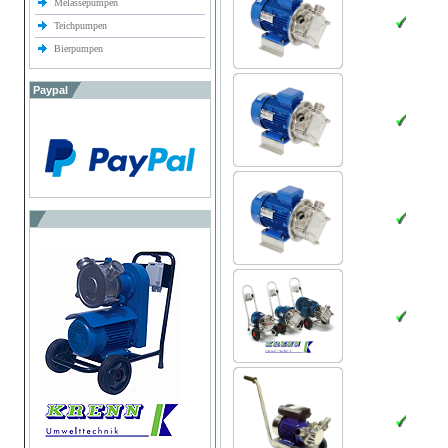
Melassepumpen
Teichpumpen
Bierpumpen
Paypal