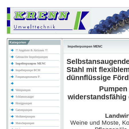
Kategorien
Impellerpumpen MENC
!!! Angebote & Aktionen !!!
Gebrauchte Impellerpumpen
Selbstansaugende
Impellerpumpen MENC
Stahl mit flexible
Impellerpumpe BCM
dünnflüssige För
Frequenzgesteuerte P.
Pumpen z
Weinpumpen
widerstandsfähig
Schlammsauger
Honigpumpen
Gartenpumpen
Landwir
Molkereipumpen
Weine und Moste, Kon
Maischepumpen