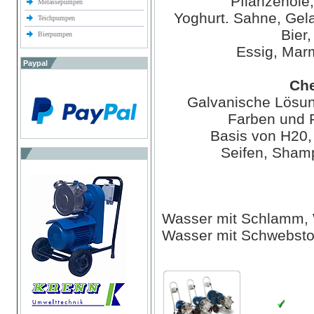
Pflanzenöle
Melassepumpen
Yoghurt. Sahne, Gela
Teichpumpen
Bier,
Bierpumpen
Essig, Mar
Paypal
Che
Galvanische Lösun
Farben und F
Basis von H20,
Seifen, Sham
Wasser mit Schlamm, 
Wasser mit Schwebsto