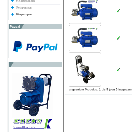
Melassepumpen
Teichpumpen
Bierpumpen
Paypal
angezeigte Produkte:
1
bis
5
(von
5
insgesamt