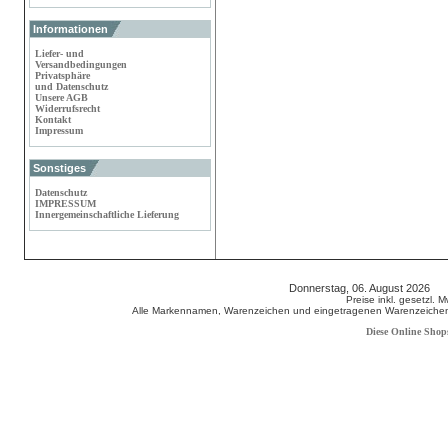
Informationen
Liefer- und
Versandbedingungen
Privatsphäre
und Datenschutz
Unsere AGB
Widerrufsrecht
Kontakt
Impressum
Sonstiges
Datenschutz
IMPRESSUM
Innergemeinschaftliche Lieferung
Donnerstag, 06. August 2026 8
Preise inkl. gesetzl. 
Alle Markennamen, Warenzeichen und eingetragenen Warenzeichen s
Diese Online Shop