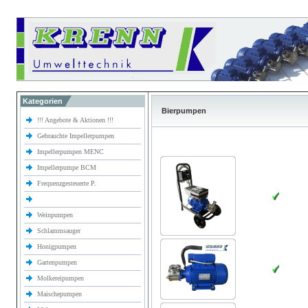
Kategorien
Bierpumpen
!!! Angebote & Aktionen !!!
Gebrauchte Impellerpumpen
Impellerpumpen MENC
Impellerpumpe BCM
Frequenzgesteuerte P.
Weinpumpen
Schlammsauger
Honigpumpen
Gartenpumpen
Molkereipumpen
Maischepumpen