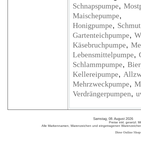
,
Schnapspumpe
Most
,
Maischepumpe
,
Honigpumpe
Schmut
,
Gartenteichpumpe
W
,
Käsebruchpumpe
Me
,
Lebensmittelpumpe
,
Schlammpumpe
Bie
,
Kellereipumpe
Allz
,
Mehrzweckpumpe
M
,
Verdrängerpumpen
u
Samstag, 08. August 2026 80
Preise inkl. gesetzl. 
Alle Markennamen, Warenzeichen und eingetragenen Warenzeichen s
Diese Online Shop