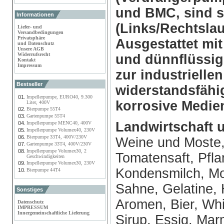
und BMC, sind 
Informationen
(Links/Rechtslau
Liefer- und
Versandbedingungen
Privatsphäre
Ausgestattet mit
und Datenschutz
Unsere AGB
Widerrufsrecht
und dünnflüssi
Kontakt
Impressum
zur industriell
Bestseller
widerstandsfähi
01.
Impellerpumpe, EURO40, 9.300
korrosive Medie
Liter, 400V
02.
Bierpumpe 55T4
03.
Gartenpumpe 55T4
Landwirtschaft 
04.
Impellerpumpe MENC40, 400V
05.
Impellerpumpe Volumex40, 230V
06.
Bierpumpe 33T4, 400V/230V
Weine und Moste, 
07.
Gartenpumpe 33T4, 400V/230V
08.
Impellerpumpe Volumex30, 2
Tomatensaft, Pfla
Geschwindigkeiten
09.
Impellerpumpe Volumex30, 230V
Kondensmilch, Mo
10.
Bierpumpe 44T4
Sahne, Gelatine, 
Sonstiges
Aromen, Bier, Whis
Datenschutz
IMPRESSUM
Innergemeinschaftliche Lieferung
Sirup, Essig, Mar