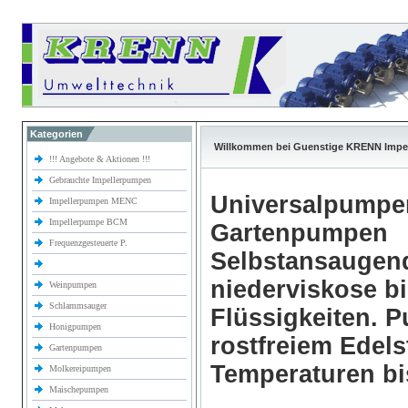
Kategorien
Willkommen bei Guenstige KRENN Impe
!!! Angebote & Aktionen !!!
Gebrauchte Impellerpumpen
Universalpumpe
Impellerpumpen MENC
Impellerpumpe BCM
Gartenpumpen
Frequenzgesteuerte P.
Selbstansaugen
niederviskose b
Weinpumpen
Schlammsauger
Flüssigkeiten.
Honigpumpen
rostfreiem Edels
Gartenpumpen
Temperaturen bi
Molkereipumpen
Maischepumpen