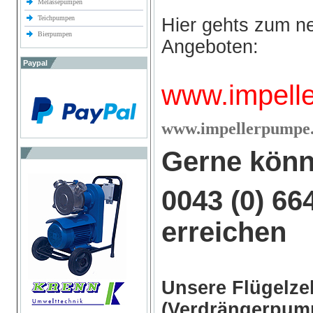
Melassepumpen
Teichpumpen
Hier gehts zum n
Bierpumpen
Angeboten:
Paypal
www.impell
w
ww.impellerpumpe.
Gerne könn
0043 (0) 66
erreichen
Unsere Flügelz
(Verdrängerpump