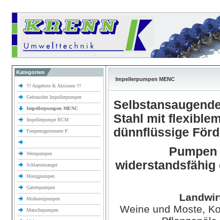
Kategorien
Impellerpumpen MENC
!!! Angebote & Aktionen !!!
Gebrauchte Impellerpumpen
Selbstansaugende
Impellerpumpen MENC
Stahl mit flexible
Impellerpumpe BCM
dünnflüssige För
Frequenzgesteuerte P.
Pumpen z
Weinpumpen
widerstandsfähig
Schlammsauger
Honigpumpen
Gartenpumpen
Landwir
Molkereipumpen
Weine und Moste, Kon
Maischepumpen