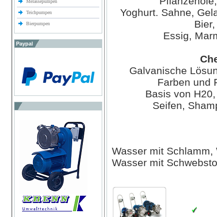
Pflanzenöle
Melassepumpen
Yoghurt. Sahne, Gela
Teichpumpen
Bier,
Bierpumpen
Essig, Mar
Paypal
Che
Galvanische Lösun
Farben und F
Basis von H20,
Seifen, Sham
Wasser mit Schlamm, 
Wasser mit Schwebsto